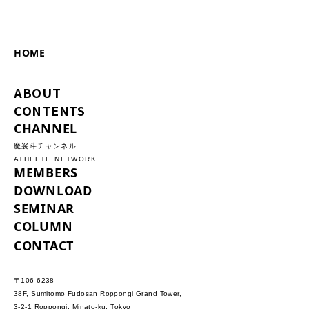
HOME
ABOUT
CONTENTS
CHANNEL
魔裟斗チャンネル
ATHLETE NETWORK
MEMBERS
DOWNLOAD
SEMINAR
COLUMN
CONTACT
〒106-6238
38F, Sumitomo Fudosan Roppongi Grand Tower,
3-2-1 Roppongi, Minato-ku, Tokyo