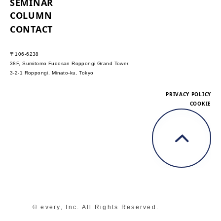
SEMINAR
COLUMN
CONTACT
〒106-6238
38F, Sumitomo Fudosan Roppongi Grand Tower,
3-2-1 Roppongi, Minato-ku, Tokyo
PRIVACY POLICY
COOKIE
© every, Inc. All Rights Reserved.