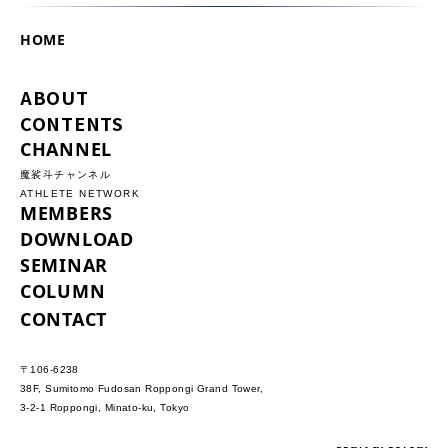
HOME
ABOUT
CONTENTS
CHANNEL
魔裟斗チャンネル
ATHLETE NETWORK
MEMBERS
DOWNLOAD
SEMINAR
COLUMN
CONTACT
〒106-6238
38F, Sumitomo Fudosan Roppongi Grand Tower,
3-2-1 Roppongi, Minato-ku, Tokyo