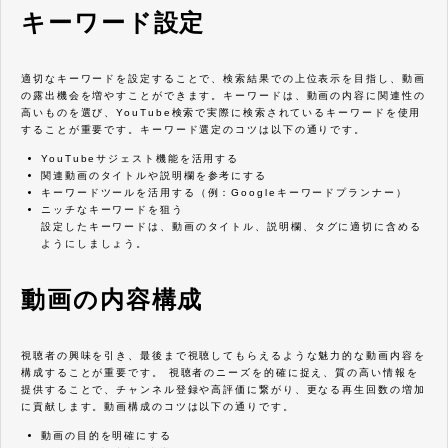
キーワード設定
適切なキーワードを設定することで、検索結果での上位表示を目指し、動画
の露出機会を増やすことができます。キーワードは、動画の内容に関連性の
高いものを選び、YouTube検索で実際に検索されているキーワードを使用
することが重要です。キーワード選定のコツは以下の通りです。
YouTubeサジェスト機能を活用する
関連動画のタイトルや説明欄を参考にする
キーワードツールを活用する（例：Googleキーワードプランナー）
ニッチなキーワードを狙う
設定したキーワードは、動画のタイトル、説明欄、タグに適切に含める
ようにしましょう。
動画の内容構成
視聴者の興味を引き、最後まで視聴してもらえるような魅力的な動画内容を
構成することが重要です。 視聴者のニーズを的確に捉え、質の高い情報を
提供することで、チャンネル登録や高評価に繋がり、更なる再生回数の増加
に貢献します。動画構成のコツは以下の通りです。
動画の目的を明確にする