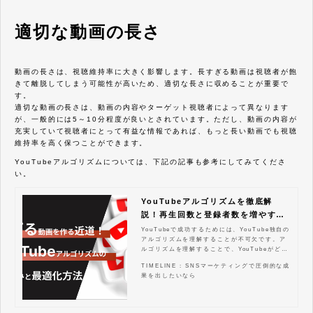
適切な動画の長さ
動画の長さは、視聴維持率に大きく影響します。長すぎる動画は視聴者が飽
きて離脱してしまう可能性が高いため、適切な長さに収めることが重要で
す。
適切な動画の長さは、動画の内容やターゲット視聴者によって異なります
が、一般的には5～10分程度が良いとされています。ただし、動画の内容が
充実していて視聴者にとって有益な情報であれば、もっと長い動画でも視聴
維持率を高く保つことができます。
YouTubeアルゴリズムについては、下記の記事も参考にしてみてくださ
い。
YouTubeアルゴリズムを徹底解
説！再生回数と登録者数を増やす方
法
YouTubeで成功するためには、YouTube独自の
アルゴリズムを理解することが不可欠です。ア
ルゴリズムを理解することで、YouTubeがどの
ように動画を評価し、視聴者に推薦しているの
TIMELINE : SNSマーケティングで圧倒的な成
かが分かります。この記事では、視聴回数や再
果を出したいなら
生時間、視聴維持率といった基本的な要素か
ら、ショート動画やライブ配信といった最新の
トレンド、そしてアルゴリズムに関するよくあ
る誤解まで、網羅的に解説します。この記事を