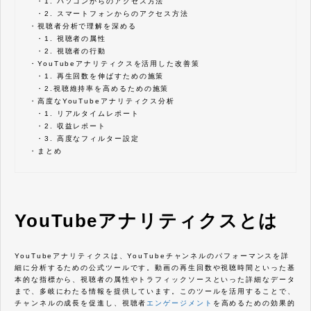
・
1. パソコンからのアクセス方法
・
2. スマートフォンからのアクセス方法
・
視聴者分析で理解を深める
・
1. 視聴者の属性
・
2. 視聴者の行動
・
YouTubeアナリティクスを活用した改善策
・
1. 再生回数を伸ばすための施策
・
2.視聴維持率を高めるための施策
・
高度なYouTubeアナリティクス分析
・
1. リアルタイムレポート
・
2. 収益レポート
・
3. 高度なフィルター設定
・
まとめ
YouTubeアナリティクスとは
YouTubeアナリティクスは、YouTubeチャンネルのパフォーマンスを詳
細に分析するための公式ツールです。動画の再生回数や視聴時間といった基
本的な指標から、視聴者の属性やトラフィックソースといった詳細なデータ
まで、多岐にわたる情報を提供しています。このツールを活用することで、
チャンネルの成長を促進し、視聴者
エンゲージメント
を高めるための効果的