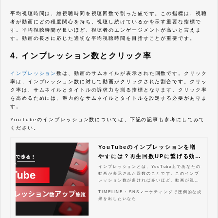
平均視聴時間は、総視聴時間を視聴回数で割った値です。この指標は、視聴
者が動画にどの程度関心を持ち、視聴し続けているかを示す重要な指標で
す。平均視聴時間が長いほど、視聴者のエンゲージメントが高いと言えま
す。動画の長さに応じた適切な平均視聴時間を目指すことが重要です。
4. インプレッション数とクリック率
インプレッション
数は、動画のサムネイルが表示された回数です。クリック
率は、インプレッション数に対して動画がクリックされた割合です。クリッ
ク率は、サムネイルとタイトルの訴求力を測る指標となります。クリック率
を高めるためには、魅力的なサムネイルとタイトルを設定する必要がありま
す。
YouTubeのインプレッション数については、下記の記事も参考にしてみて
ください。
YouTubeのインプレッションを増
やすには？再生回数UPに繋げる効果
的な施策
インプレッションとは、YouTube上であなたの
動画が表示された回数のことです。このインプ
レッション数が多ければ多いほど、動画が視聴
される可能性が高まり、結果的に再生回数アッ
TIMELINE : SNSマーケティングで圧倒的な成
プに繋がります。この記事では、YouTubeイン
果を出したいなら
プレッションの意味や確認方法から、インプレ
ッション数を効果的に増やすための具体的な施
策まで、わかりやすく解説します。この記事を