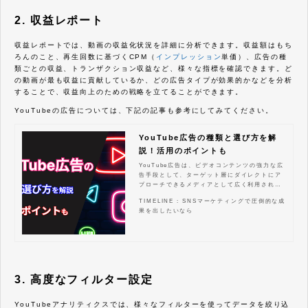
2. 収益レポート
収益レポートでは、動画の収益化状況を詳細に分析できます。収益額はもち
ろんのこと、再生回数に基づくCPM（
インプレッション
単価）、広告の種
類ごとの収益、トランザクション収益など、様々な指標を確認できます。ど
の動画が最も収益に貢献しているか、どの広告タイプが効果的かなどを分析
することで、収益向上のための戦略を立てることができます。
YouTubeの広告については、下記の記事も参考にしてみてください。
YouTube広告の種類と選び方を解
説！活用のポイントも
YouTube広告は、ビデオコンテンツの強力な広
告手段として、ターゲット層にダイレクトにア
プローチできるメディアとして広く利用されて
います。広告主にとっては、視覚的かつ魅力的
TIMELINE : SNSマーケティングで圧倒的な成
な形式でメッセージを届けることができるた
果を出したいなら
め、効率的にブランド認知度を高め、売上を伸
ばすための重要なツールです。本記事では、Yo
uTube広告の種類や始め方、費用を抑えるため
のコツを解説し、広告キャンペーンを成功に導
くための方法を紹介します。
3. 高度なフィルター設定
YouTubeアナリティクスでは、様々なフィルターを使ってデータを絞り込