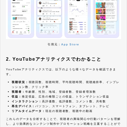
引用元：
App Store
2. YouTubeアナリティクスでわかること
YouTubeアナリティクスでは、以下のような様々なデータを確認できま
す。
視聴状況：
視聴回数、視聴時間、平均視聴時間、視聴維持率、
インプレ
ッション
数、クリック率
視聴者：
年齢層、性別、地域、登録者数、登録者増加数
収益：
推定収益、広告の種類ごとの収益、トランザクション収益
インタラクション：
高評価数、低評価数、コメント数、共有数
再生デバイス：
パソコン、スマートフォン、タブレット、テレビ
リアルタイムデータ：
現在の視聴者数、視聴中の動画
これらのデータを分析することで、視聴者の興味関心や行動パターンを理解
し、より効果的なコンテンツ制作やプロモーション戦略を立案することがで