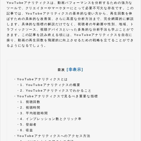
YouTubeアナリティクスは、動画パフォーマンスを分析するための強力な
ツールで、クリエイターやマーケターにとって必要不可欠な存在です。
この
記事では、YouTubeアナリティクスの基本的な使い方から、再生回数を伸
ばすための具体的な改善策、さらに高度な分析方法まで、完全網羅的に解説
します。具体的な指標の解説だけでなく、視聴者の年齢層や性別、地域、ト
ラフィックソース、視聴デバイスといった多角的な分析手法も学ぶことがで
きます。この記事を読み終える頃には、YouTubeアナリティクスを自在に
操り、動画の再生回数を飛躍的に向上させるための戦略を立てることができ
るようになるでしょう。
[非表示]
目次
・
YouTubeアナリティクスとは
・
1. YouTubeアナリティクスの概要
・
2. YouTubeアナリティクスでわかること
・
YouTubeアナリティクスで見るべき重要な指標
・
1. 視聴回数
・
2. 視聴時間
・
3. 平均視聴時間
・
4. インプレッション数とクリック率
・
5. 登録者
・
6. 収益
・
YouTubeアナリティクスへのアクセス方法