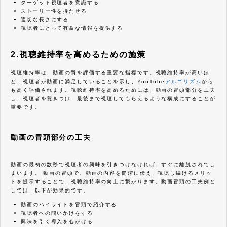
ターゲット視聴者を意識する
ストーリー性を持たせる
適切な長さにする
視聴者にとって有益な情報を提供する
2.視聴維持率を高めるための施策
視聴維持率は、動画の質を評価する重要な指標です。視聴維持率が高いほ
ど、視聴者が動画に満足していることを示し、YouTube
アルゴリズム
から
も高く評価されます。視聴維持率を高めるためには、動画の冒頭部分を工夫
し、視聴者を惹きつけ、最後まで視聴してもらえるような構成にすることが
重要です。
動画の冒頭部分の工夫
動画の最初の数秒で視聴者の興味を引きつけなければ、すぐに離脱されてし
まいます。 動画の冒頭で、動画の内容を簡潔に伝え、視聴し続けるメリッ
トを提示することで、視聴維持率の向上に繋がります。動画冒頭の工夫例と
しては、以下が効果的です。
動画のハイライトを冒頭で紹介する
視聴者への問いかけをする
興味を引く導入を心がける