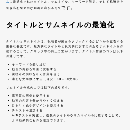
ム
に最適化されたタイトル、サムネイル、キーワード設定、そして視聴者を
です。
引き込む魅力的な動画内容が不可欠
タイトルとサムネイルの最適化
タイトルとサムネイルは、視聴者が動画をクリックするかどうかを左右する
重要な要素です。魅力的なタイトルと視覚的に訴求力のあるサムネイルを作
成することで、クリック率の向上に繋がります。タイトル作成のコツは以下
の通りです。
キーワードを盛り込む
動画の内容を簡潔に説明する
視聴者の興味を引く言葉を使う
適切な文字数にする（目安：30～50文字）
サムネイル作成のコツは以下の通りです。
高画質の画像を使用する
動画の内容を分かりやすく伝える
目を引く色やデザインを使用する
テキストを追加する
A/Bテストを実施し、複数のタイトルやサムネイルを比較することで、
より効果的なものを選定できます。