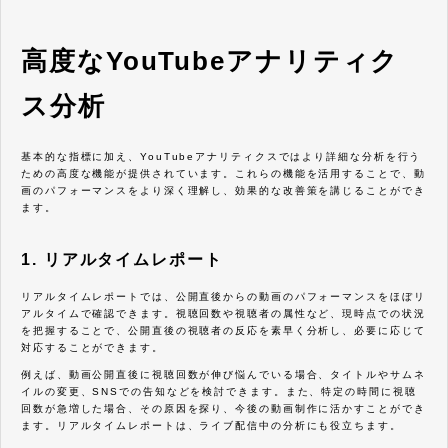
読めば、YouTubeアルゴリズムの仕組みを理解
し、あなたの動画をより多くの視聴者に届け、
チャンネルを成長させるための具体的な方法が
分かります。あなたもこの記事を参考に、YouT
高度なYouTubeアナリティク
ubeで成功するための第一歩を踏み出しましょ
う。
ス分析
基本的な指標に加え、YouTubeアナリティクスではより詳細な分析を行う
ための高度な機能が提供されています。これらの機能を活用することで、動
画のパフォーマンスをより深く理解し、効果的な改善策を講じることができ
ます。
1. リアルタイムレポート
リアルタイムレポートでは、公開直後からの動画のパフォーマンスをほぼリ
アルタイムで確認できます。視聴回数や視聴者の属性など、現時点での状況
を把握することで、公開直後の視聴者の反応を素早く分析し、必要に応じて
対応することができます。
例えば、動画公開直後に視聴回数が伸び悩んでいる場合、タイトルやサムネ
イルの変更、SNSでの告知などを検討できます。また、特定の時間に視聴
回数が急増した場合、その原因を探り、今後の動画制作に活かすことができ
ます。リアルタイムレポートは、ライブ配信中の分析にも役立ちます。