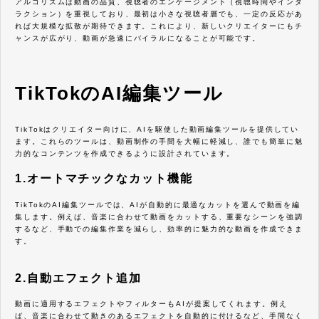
アルゴリズムは動画の品質、視聴者のエンゲージメント（視聴時間やインタ
ラクション）を重視しており、最初は小さな視聴者層でも、一定の反応があ
れば大規模な拡散が期待できます。これにより、新しいクリエイターにもチ
ャンスが広がり、動画が急速にバイラルになることが可能です。
TikTokのAI編集ツール
TikTokはクリエイター向けに、AIを駆使した動画編集ツールを提供してい
ます。これらのツールは、動画制作の手間を大幅に軽減し、誰でも簡単に魅
力的なコンテンツを作成できるように設計されています。
1.オートマチックなカット機能
TikTokのAI編集ツールでは、AIが自動的に最適なカットを選んで動画を編
集します。例えば、音楽に合わせて動画をカットする、重要なシーンを強調
するなど、手動での編集作業を減らし、効率的に魅力的な動画を作成できま
す。
2.自動エフェクト追加
動画に適用するエフェクトやフィルターもAIが提案してくれます。例え
ば、音楽に合わせて動きのあるエフェクトを自動的に付けるなど、手間なく