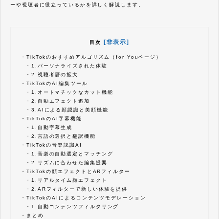
ーや視聴者に役立っているかを詳しく解説します。
[非表示]
目次
・
TikTokのおすすめアルゴリズム（for Youページ）
・
1.パーソナライズされた体験
・
2.視聴者層の拡大
・
TikTokのAI編集ツール
・
1.オートマチックなカット機能
・
2.自動エフェクト追加
・
3.AIによる顔認識と美顔機能
・
TikTokのAI字幕機能
・
1.自動字幕生成
・
2.言語の選択と翻訳機能
・
TikTokの音楽認識AI
・
1.音楽の自動選定とマッチング
・
2.リズムに合わせた編集提案
・
TikTokの顔エフェクトとARフィルター
・
1.リアルタイム顔エフェクト
・
2.ARフィルターで新しい体験を提供
・
TikTokのAIによるコンテンツモデレーション
・
1.自動コンテンツフィルタリング
・
まとめ