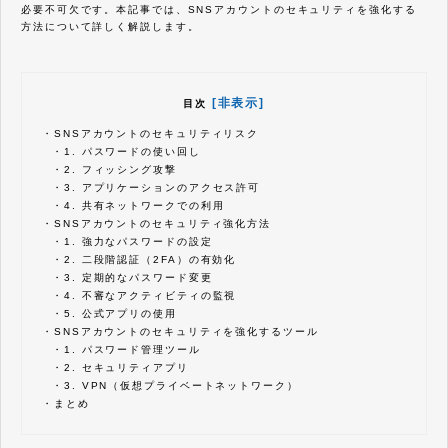
必要不可欠です。本記事では、SNSアカウントのセキュリティを強化する
方法について詳しく解説します。
[非表示]
目次
・
SNSアカウントのセキュリティリスク
・
1. パスワードの使い回し
・
2. フィッシング攻撃
・
3. アプリケーションのアクセス許可
・
4. 共有ネットワークでの利用
・
SNSアカウントのセキュリティ強化方法
・
1. 強力なパスワードの設定
・
2. 二段階認証（2FA）の有効化
・
3. 定期的なパスワード変更
・
4. 不審なアクティビティの監視
・
5. 公式アプリの使用
・
SNSアカウントのセキュリティを強化するツール
・
1. パスワード管理ツール
・
2. セキュリティアプリ
・
3. VPN（仮想プライベートネットワーク）
・
まとめ