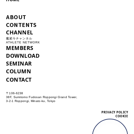
ABOUT
CONTENTS
CHANNEL
魔裟斗チャンネル
ATHLETE NETWORK
MEMBERS
DOWNLOAD
SEMINAR
COLUMN
CONTACT
〒106-6238
38F, Sumitomo Fudosan Roppongi Grand Tower,
3-2-1 Roppongi, Minato-ku, Tokyo
PRIVACY POLICY
COOKIE