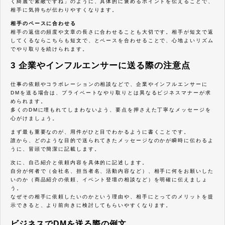
く綺麗で素敵ですね」のように、具体的に褒めるポイントを伝えることで、
相手に気持ちが伝わりやすくなります。
相手のペースに合わせる
相手の返信の頻度や文章の長さに合わせることも大切です。相手が短文で返
してくるならこちらも短文で、とペースを合わせることで、心地よいリズム
でやり取りを続けられます。
3 企業やインフルエンサーに送る際の注意点
仕事の依頼やコラボレーションの相談などで、企業やインフルエンサーに
DMを送る場合は、プライベートなやり取りとは異なるビジネスマナーが求
められます。
多くのDMに埋もれてしまわないよう、要点を押さえた丁寧なメッセージを
心がけましょう。
まず最も重要なのが、用件がひと目でわかるように書くことです。
誰から、どのような目的で送られてきたメッセージなのかが瞬時に伝わるよ
うに、冒頭で簡潔に記載します。
次に、自己紹介と依頼内容を具体的に記述します。
自分が何者で（会社名、担当者名、活動内容など）、相手に何をお願いした
いのか（商品紹介の依頼、イベント登壇の相談など）を明確に伝えましょ
う。
なぜその相手に依頼したいのかという理由や、相手にとってのメリットを提
示できると、より前向きに検討してもらいやすくなります。
ビジネスでDMを送る際の例文