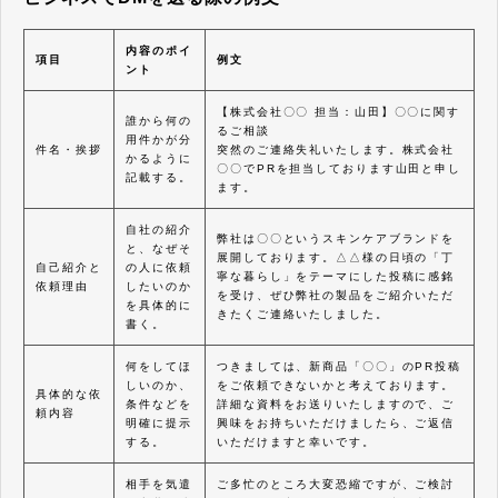
内容のポイ
項目
例文
ント
【株式会社〇〇 担当：山田】〇〇に関す
誰から何の
るご相談
用件かが分
件名・挨拶
突然のご連絡失礼いたします。株式会社
かるように
〇〇でPRを担当しております山田と申し
記載する。
ます。
自社の紹介
弊社は〇〇というスキンケアブランドを
と、なぜそ
展開しております。△△様の日頃の「丁
自己紹介と
の人に依頼
寧な暮らし」をテーマにした投稿に感銘
依頼理由
したいのか
を受け、ぜひ弊社の製品をご紹介いただ
を具体的に
きたくご連絡いたしました。
書く。
何をしてほ
つきましては、新商品「〇〇」のPR投稿
しいのか、
をご依頼できないかと考えております。
具体的な依
条件などを
詳細な資料をお送りいたしますので、ご
頼内容
明確に提示
興味をお持ちいただけましたら、ご返信
する。
いただけますと幸いです。
相手を気遣
ご多忙のところ大変恐縮ですが、ご検討