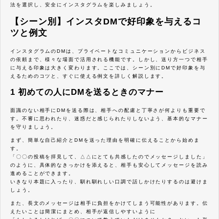
法を選択し、安全にインスタグラムを楽しみましょう。
【シーン別】インスタDMで好印象を与えるコ
ツと例文
インスタグラムのDMは、プライベートなコミュニケーションからビジネス
の依頼まで、様々な場面で活用される機能です。しかし、送り方一つで相手
に与える印象は大きく変わります。ここでは、シーン別にDMで好印象を与
えるためのコツと、すぐに使える例文を詳しく解説します。
1 初めての人にDMを送るときのマナー
面識のない相手にDMを送る際は、相手への配慮と丁寧さが何よりも重要で
す。不審に思われたり、迷惑だと感じられたりしないよう、基本的なマナー
を守りましょう。
まず、簡単な自己紹介とDMを送った理由を明確に伝えることから始めま
す。
「〇〇の投稿を拝見して、△△にとても共感したのでメッセージしました」
のように、具体的なきっかけを添えると、相手も安心してメッセージを読み
進めることができます。
いきなり本題に入ったり、馴れ馴れしい口調で話しかけたりするのは避けま
しょう。
また、長文のメッセージは相手に負担をかけてしまう可能性があります。伝
えたいことは簡潔にまとめ、相手が返信しやすいように