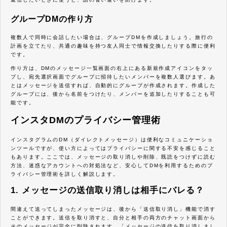
グループDMの作り方
複数人で同時に会話したい場合は、グループDMを作成しましょう。旅行の
計画を立てたり、共通の趣味を持つ友人同士で情報交換したりする際に便利
です。
作り方は、DMのメッセージ一覧画面の右上にある新規作成アイコンをタッ
プし、宛先選択画面でグループに招待したいメンバーを複数人選びます。あ
とはメッセージを送信すれば、自動的にグループが作成されます。作成した
グループには、後から名前をつけたり、メンバーを追加したりすることも可
能です。
インスタDMのプライバシー管理術
インスタグラムのDM（ダイレクトメッセージ）は便利なコミュニケーショ
ンツールですが、使い方によってはプライバシーに関する不安を感じること
もあります。ここでは、メッセージの取り消しや削除、既読をつけずに読む
方法、迷惑なアカウントへの対処法など、安心してDMを利用するためのプ
ライバシー管理術を詳しく解説します。
1. メッセージの送信取り消しは相手にバレる？
間違えて送ってしまったメッセージは、後から「送信取り消し」機能で消す
ことができます。送信を取り消すと、自分と相手の両方のチャット画面から
そのメッセージが完全に削除されます。「メッセージの送信を取り消しまし