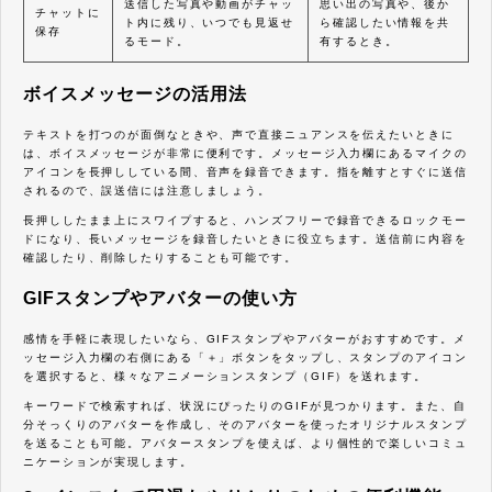
送信した写真や動画がチャッ
思い出の写真や、後か
チャットに
ト内に残り、いつでも見返せ
ら確認したい情報を共
保存
るモード。
有するとき。
ボイスメッセージの活用法
テキストを打つのが面倒なときや、声で直接ニュアンスを伝えたいときに
は、ボイスメッセージが非常に便利です。メッセージ入力欄にあるマイクの
アイコンを長押ししている間、音声を録音できます。指を離すとすぐに送信
されるので、誤送信には注意しましょう。
長押ししたまま上にスワイプすると、ハンズフリーで録音できるロックモー
ドになり、長いメッセージを録音したいときに役立ちます。送信前に内容を
確認したり、削除したりすることも可能です。
GIFスタンプやアバターの使い方
感情を手軽に表現したいなら、GIFスタンプやアバターがおすすめです。メ
ッセージ入力欄の右側にある「＋」ボタンをタップし、スタンプのアイコン
を選択すると、様々なアニメーションスタンプ（GIF）を送れます。
キーワードで検索すれば、状況にぴったりのGIFが見つかります。また、自
分そっくりのアバターを作成し、そのアバターを使ったオリジナルスタンプ
を送ることも可能。アバタースタンプを使えば、より個性的で楽しいコミュ
ニケーションが実現します。