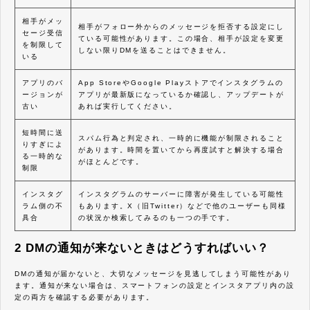
相手がメッ
相手がフォロー外からのメッセージを拒否する設定にし
セージ受信
ている可能性があります。この場合、相手が設定を変更
を制限して
しない限りDMを送ることはできません。
いる
アプリのバ
App StoreやGoogle Playストアでインスタグラムの
ージョンが
アプリが最新版になっているか確認し、アップデートが
古い
あれば実行してください。
短時間に送
スパム行為と判定され、一時的に機能が制限されること
りすぎによ
があります。時間を置いてから再度試すと解決する場合
る一時的な
がほとんどです。
制限
インスタグ
インスタグラムのサーバーに障害が発生している可能性
ラム側の不
もあります。X（旧Twitter）などで他のユーザーも同様
具合
の状況か検索してみるのも一つの手です。
2 DMの通知が来ないときはどうすればいい？
DMの通知が届かないと、大切なメッセージを見逃してしまう可能性があり
ます。通知が来ない場合は、スマートフォンの設定とインスタアプリ内の設
定の両方を確認する必要があります。