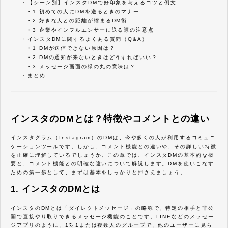
・
【シーン別】インスタDMで好印象を与えるコツと例文
・
1 初めての人にDMを送るときのマナー
・
2 好きな人との距離が縮まるDM術
・
3 企業やインフルエンサーに送る際の注意点
・
インスタDMに関するよくある質問（Q&A）
・
1 DMが送信できない原因は？
・
2 DMの通知が来ないときはどうすればいい？
・
3 メッセージ画面の緑の丸の意味は？
・
まとめ
インスタのDMとは？特徴やコメントとの違い
インスタグラム（Instagram）のDMは、今や多くの人が利用するコミュニ
ケーションツールです。しかし、コメント機能との違いや、その詳しい特徴
を正確に理解しているでしょうか。この章では、インスタDMの基本的な概
要と、コメント機能との明確な違いについて解説します。DMを使いこなす
ための第一歩として、まずは基本をしっかりと押さえましょう。
1. インスタのDMとは
インスタのDMとは「ダイレクトメッセージ」の略称で、特定の相手と非公
開で直接やり取りできるメッセージ機能のことです。LINEなどのメッセー
ジアプリのように、1対1または複数人のグループで、他のユーザーに見ら