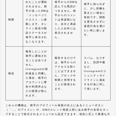
れたことが通知
相手からのDMを
相手に知られず
されません。相
読んでも既読が
に、少し距離を
手が送ったDMは
つきません。相
置きたい場合に
「メッセージリ
手からのコメン
有効です。関係
制限
クエスト」に移
トは承認制にな
を悪化させずに
動します。オン
り、自分と承認
迷惑行為を避け
ライン状況や既
した人以外には
たい時に使いま
読ステータスが
表示されませ
す。
相手に表示され
ん。
なくなります。
報告したことが
相手に通知され
報告するだけで
スパム、なりす
ることはありま
は、相手からの
まし、誹謗中傷
せん。
アクセスを防ぐ
など、
Instagramが規
ことはできませ
Instagramのコ
報告
約違反と判断し
ん。ブロックや
ミュニティガイ
た場合、相手の
制限と併用する
ドラインに違反
アカウントに警
ことが推奨され
する行為に対し
告や利用停止な
ます。
て使います。
どの措置が取ら
れます。
これらの機能は、相手のプロフィール画面の右上にあるメニューボタン
（「…」のアイコン）や、DMのスレッド画面上部にある相手の名前をタッ
プすることで表示されるメニューから設定できます。状況に応じて最適な方