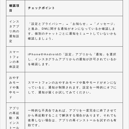
確認項
チェックポイント
目
インス
「設定とプライバシー」→「お知らせ」→「メッセージ」
タアプ
と進み、DMに関する通知がオンになっているか確認しま
リ内の
す。個別のチャットごとに通知をミュートしていないかも
通知設
確認しましょう。
定
スマー
iPhoneやAndroidの「設定」アプリから「通知」を選択
トフォ
し、インスタグラムアプリからの通知が許可されているか
ンの本
を確認します。
体設定
おやす
みモー
スマートフォンのおやすみモードや集中モードがオンにな
ドや集
っていると、通知が制限されます。設定を一時的にオフに
中モー
して、通知が届くか試してみてください。
ド
アプリ
一時的な不具合であれば、アプリを一度完全に終了させて
の再起
から再起動することで解決する場合があります。それでも
動・再
改善しない場合は、アプリの再インストールを試すのも有
インス
効です。
トール