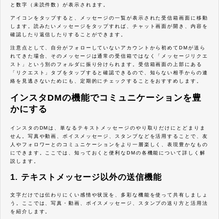
と数字（未読件数）が表示されます。
アイコンをタップすると、メッセージの一覧が表示された受信箱画面に移動
します。読みたいメッセージをタップすれば、チャット画面が開き、内容を
確認したり返信したりすることができます。
注意点として、自分がフォローしていないアカウントから初めてDMが送ら
れてきた場合、そのメッセージは通常の受信箱ではなく「メッセージリクエ
スト」という別のフォルダに振り分けられます。受信箱画面の上部にある
「リクエスト」タブをタップすると確認できるので、知らない相手からの連
絡を見逃さないためにも、定期的にチェックすることをおすすめします。
インスタDMの機能でコミュニケーションを豊
かにする
インスタのDMは、単なるテキストメッセージのやり取りだけにとどまりま
せん。写真や動画、ボイスメッセージ、スタンプなどを活用することで、友
人やフォロワーとのコミュニケーションをより一層楽しく、表現豊かなもの
にできます。ここでは、知っておくと便利なDMの各機能について詳しく解
説します。
1. テキストメッセージ以外の送信機能
文字だけでは伝わりにくい感情や状況を、多彩な機能を使って共有しましょ
う。ここでは、写真・動画、ボイスメッセージ、スタンプの送り方と活用法
を紹介します。