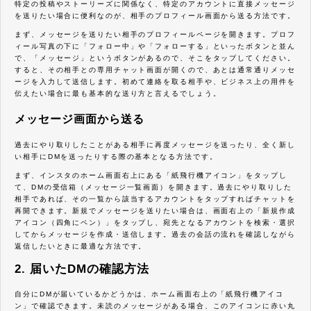
特定の投稿やストーリーズに関係なく、特定のアカウントに直接メッセージ
を送りたい場合に便利なのが、相手のプロフィール画面から送る方法です。
まず、メッセージを送りたい相手のプロフィールページを開きます。プロフ
ィール写真の下に「フォロー中」や「フォローする」といったボタンと並ん
で、「メッセージ」というボタンがあるので、そこをタップしてください。
すると、その相手との専用チャット画面が開くので、あとは通常通りメッセ
ージを入力して送信します。初めて連絡を取る相手や、ビジネス上の用件を
伝えたい場合に最も基本的な送り方と言えるでしょう。
メッセージ画面から送る
過去にやり取りしたことがある相手に再度メッセージを送ったり、全く新し
い相手にDMを送ったりする際の基本となる方法です。
まず、インスタのホーム画面右上にある「紙飛行機アイコン」をタップし
て、DMの受信箱（メッセージ一覧画面）を開きます。過去にやり取りした
相手であれば、その一覧から該当するアカウントをタップすればチャットを
再開できます。新規でメッセージを送りたい場合は、画面右上の「新規作成
アイコン（四角にペン）」をタップし、宛先となるアカウントを検索・選択
してからメッセージを作成・送信します。過去の会話の流れを確認しながら
返信したいときに最適な方法です。
2. 届いたDMの確認方法
自分にDMが届いているかどうかは、ホーム画面右上の「紙飛行機アイコ
ン」で確認できます。未読のメッセージがある場合、このアイコンに赤い丸