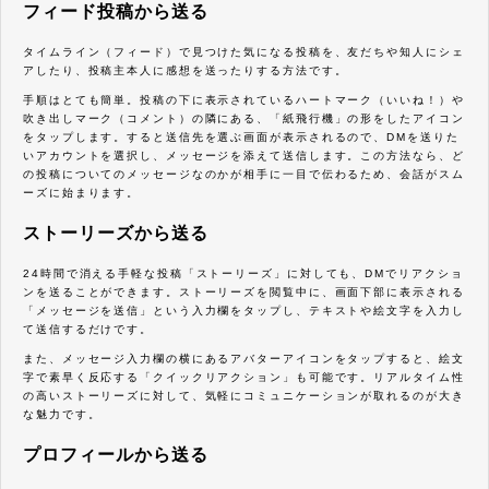
フィード投稿から送る
タイムライン（フィード）で見つけた気になる投稿を、友だちや知人にシェ
アしたり、投稿主本人に感想を送ったりする方法です。
手順はとても簡単。投稿の下に表示されているハートマーク（いいね！）や
吹き出しマーク（コメント）の隣にある、「紙飛行機」の形をしたアイコン
をタップします。すると送信先を選ぶ画面が表示されるので、DMを送りた
いアカウントを選択し、メッセージを添えて送信します。この方法なら、ど
の投稿についてのメッセージなのかが相手に一目で伝わるため、会話がスム
ーズに始まります。
ストーリーズから送る
24時間で消える手軽な投稿「ストーリーズ」に対しても、DMでリアクショ
ンを送ることができます。ストーリーズを閲覧中に、画面下部に表示される
「メッセージを送信」という入力欄をタップし、テキストや絵文字を入力し
て送信するだけです。
また、メッセージ入力欄の横にあるアバターアイコンをタップすると、絵文
字で素早く反応する「クイックリアクション」も可能です。リアルタイム性
の高いストーリーズに対して、気軽にコミュニケーションが取れるのが大き
な魅力です。
プロフィールから送る