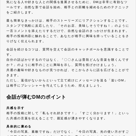
気になる人や好きな人との関係を進展させるために、DMは非常に有効なツ
ールです。自然な形で会話を始め、相手との距離を縮めるためのテクニック
をご紹介します。
最も簡単なきっかけは、相手のストーリーズにリアクションすることです。
スタンプで気軽に反応したり、「そのお店、美味しそうですね！」のように
一言コメントを添えたりするだけで、自然な会話のきっかけが生まれます。
相手の投稿内容に触れることで、あなたが相手に興味を持っていることをさ
りげなく伝えられます。
会話を続けるコツは、質問を交えて会話のキャッチボールを意識することで
す。
自分の話ばかりするのではなく、「〇〇さんは普段どんな音楽を聴くんです
か？」のように相手のことに興味を示し、質問を投げかけましょう。
共通の趣味や好きなものが見つかれば、そこからさらに話を広げることがで
きます。
ただし、返信がないからといって立て続けにメッセージを送る「追いDM」
は相手にプレッシャーを与えてしまうため、控えましょう。
会話が弾むDMのポイント
共感を示す
相手の投稿に対して「私もそれ好きです！」「すごく分かります！」といっ
た共感の言葉を伝えることで、親近感が湧きやすくなります。
具体的に褒める
「今日の写真、素敵ですね」だけでなく、「今日の写真、光の使い方がすご