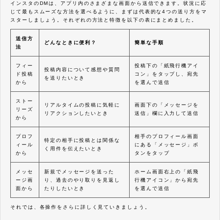
インスタのDMは、アプリ内のさまざまな画面から送信できます。状況に応
じて最もスムーズな方法を選べるように、まずは代表的な4つの送り方をマ
スターしましょう。それぞれの方法と特徴を以下の表にまとめました。
送信方
どんなときに便利？
簡単な手順
法
フィー
投稿下の「紙飛行機アイ
投稿内容について感想や質問
ド投稿
コン」をタップし、宛先
を送りたいとき
から
を選んで送信
ストー
リアルタイムの投稿に気軽に
画面下の「メッセージを
リーズ
リアクションしたいとき
送信」欄に入力して送信
から
プロフ
相手のプロフィール画面
特定の相手に投稿とは関係な
ィール
にある「メッセージ」ボ
く用件を伝えたいとき
から
タンをタップ
メッセ
新規でメッセージを送った
ホーム画面右上の「紙飛
ージ画
り、過去のやり取りを見返し
行機アイコン」から宛先
面から
たりしたいとき
を選んで送信
それでは、各操作をさらに詳しく見ていきましょう。