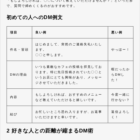
「もしよろしければ、〇〇について教えていただけませんか？」といった形
で、質問で締めくくるのがおすすめです。
初めての人へのDM例文
項目
良い例
悪い例
はじめまして、突然のご連絡失礼いたし
件名・冒頭
ます。
やっほー！
〇〇と申します。
いつも素敵なカフェの投稿を拝見してお
暇だったか
ります。特に先日投稿されていた〇〇と
DMの理由
らDMし
いうお店にとても興味があり、メッセー
た！
ジさせていただきました。
もしよろしければ、おすすめのメニュー
今度一緒に
内容
など教えていただけると嬉しいです。
行かない？
お忙しいところ恐れ入りますが、お返事
返信よろし
結び
いただけますと幸いです。
く！
2 好きな人との距離が縮まるDM術