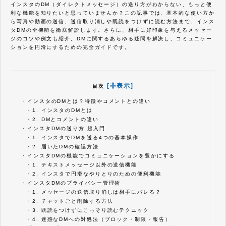
インスタのDM（ダイレクトメッセージ）の送り方がわからない、もっと便
利な機能を知りたいと思っていませんか？この記事では、基本的な使い方か
ら写真や動画の送信、送信取り消しや既読をつけずに読む方法まで、インス
タDMの全機能を徹底解説します。さらに、相手に好印象を与えるメッセー
ジのコツや例文も紹介。DMに関するあらゆる疑問を解決し、コミュニケー
ションを円滑にするための完全ガイドです。
[非表示]
目次
・
インスタのDMとは？特徴やコメントとの違い
・
1. インスタのDMとは
・
2. DMとコメントの違い
・
インスタDMの送り方 超入門
・
1. インスタでDMを送る4つの基本操作
・
2. 届いたDMの確認方法
・
インスタDMの機能でコミュニケーションを豊かにする
・
1. テキストメッセージ以外の送信機能
・
2. インスタで円滑なやりとりのための便利機能
・
インスタDMのプライバシー管理術
・
1. メッセージの送信取り消しは相手にバレる？
・
2. チャットごと削除する方法
・
3. 既読をつけずにこっそり読むテクニック
・
4. 迷惑なDMへの対処法（ブロック・制限・報告）