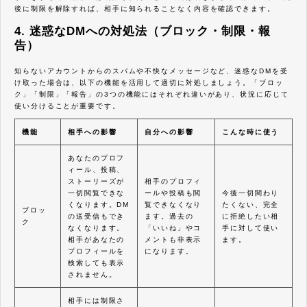
後に制限を解除すれば、相手に知られることなく内容を確認できます。
4. 迷惑なDMへの対処法（ブロック・制限・報
告）
知らないアカウントからのスパムや不快なメッセージなど、迷惑なDMを受
け取った場合は、以下の機能を活用して適切に対処しましょう。「ブロッ
ク」「制限」「報告」の3つの機能にはそれぞれ違いがあり、状況に応じて
使い分けることが重要です。
機能
相手への影響
自分への影響
こんな時に使う
あなたのプロフ
ィール、投稿、
ストーリーズが
相手のプロフィ
一切閲覧できな
ールや投稿も閲
今後一切関わり
くなります。DM
覧できなくなり
たくない、完全
ブロッ
の送受信もでき
ます。過去の
に拒絶したい相
ク
なくなります。
「いいね」やコ
手に対して使い
相手があなたの
メントも非表示
ます。
プロフィールを
になります。
検索しても表示
されません。
相手には制限さ