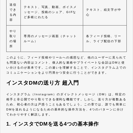
送信
テキスト、写真、動画、ボイスメ
でき
テキスト、絵文字が中
ッセージ、投稿のシェア、GIFな
る内
心
ど多岐にわたる
容
やり
取り
専用のメッセージ画面（チャット
各フィード投稿、リー
の場
ルーム）
ル、ライブ配信の下部
所
このように、フィード投稿やリールへの感想など、他のユーザーに見られて
も問題ない内容はコメント、個人的な連絡やプライベートな会話はDMと使
い分けるのが基本です。この違いを理解することで、インスタグラム上での
コミュニケーションをより円滑かつ安全に行うことができます。
インスタDMの送り方 超入門
インスタグラム（Instagram）のダイレクトメッセージ（DM）は、特定の
相手と非公開でやり取りできる便利な機能です。しかし、送り方が複数ある
ため、初心者の方は戸惑うこともあるでしょう。この章では、誰でも簡単に
DMを送れるようになるための基本的な操作方法を、4つのパターンに分け
てわかりやすく解説します。
1. インスタでDMを送る4つの基本操作