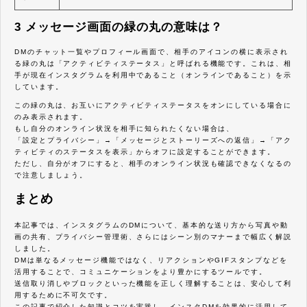
3 メッセージ画面の緑の丸の意味は？
DMのチャット一覧やプロフィール画面で、相手のアイコンの横に表示され
る緑の丸は「アクティビティステータス」と呼ばれる機能です。これは、相
手が現在インスタグラムを利用中であること（オンラインであること）を示
しています。
この緑の丸は、お互いにアクティビティステータスをオンにしている場合に
のみ表示されます。
もし自分のオンライン状況を相手に知られたくない場合は、
「設定とプライバシー」→「メッセージとストーリーズへの返信」→「アク
ティビティのステータスを表示」からオフに設定することができます。
ただし、自分がオフにすると、相手のオンライン状況も確認できなくなるの
で注意しましょう。
まとめ
本記事では、インスタグラムのDMについて、基本的な送り方から写真や動
画の共有、プライバシー管理術、さらにはシーン別のマナーまで幅広く解説
しました。
DMは単なるメッセージ機能ではなく、リアクションやGIFスタンプなどを
活用することで、コミュニケーションをより豊かにするツールです。
送信取り消しやブロックといった機能を正しく理解することは、安心して利
用するために不可欠です。
この記事で紹介した知識とコツを実践し、インスタDMを効果的に活用して