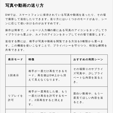
写真や動画の送り方
DMでは、スマートフォンに保存されている写真や動画を送ったり、その場
で撮影して送信したりできます。送り方にはいくつかのモードがあり、シー
ンに応じて使い分けるのがおすすめです。
操作は簡単で、メッセージ入力欄の横にある写真のアイコンをタップしてラ
イブラリから選ぶか、カメラのアイコンをタップしてその場で撮影します。
送信する際には、相手が写真や動画を閲覧できる方法を3種類から選べま
す。この機能を使いこなすことで、プライバシーを守りつつ、特別な瞬間を
共有できます。
表示モード
特徴
おすすめの利用シーン
その場限りのサプライ
相手が一度だけ再生できるモ
ズ写真や、少しプライ
1回表示
ード。再生後はDM上から消
ベートな内容を送ると
えて見えなくなります。
き。
相手が一度再生した後、もう
面白い動画や、もう一
リプレイを
一度だけ再生を許可するモー
度見てほしい内容を送
許可
ド。2回再生すると消えま
るとき。
す。