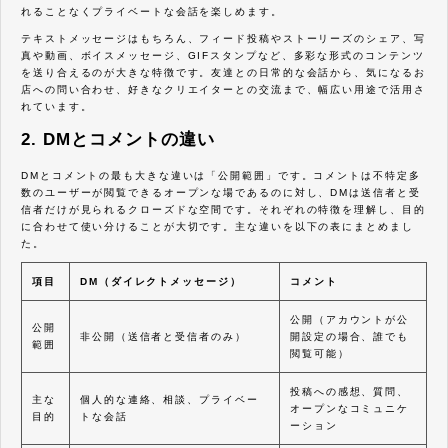
れることなくプライベートな会話を楽しめます。
テキストメッセージはもちろん、フィード投稿やストーリーズのシェア、写
真や動画、ボイスメッセージ、GIFスタンプなど、多彩な形式のコンテンツ
を送り合えるのが大きな特徴です。友達との日常的な会話から、気になるお
店への問い合わせ、好きなクリエイターとの交流まで、幅広い用途で活用さ
れています。
2. DMとコメントの違い
DMとコメントの最も大きな違いは「公開範囲」です。コメントは不特定多
数のユーザーが閲覧できるオープンな場であるのに対し、DMは送信者と受
信者だけが見られるクローズドな空間です。それぞれの特徴を理解し、目的
に合わせて使い分けることが大切です。主な違いを以下の表にまとめまし
た。
項目
DM（ダイレクトメッセージ）
コメント
公開（アカウントが公
公開
非公開（送信者と受信者のみ）
開設定の場合、誰でも
範囲
閲覧可能）
投稿への感想、質問、
主な
個人的な連絡、相談、プライベー
オープンなコミュニケ
目的
トな会話
ーション