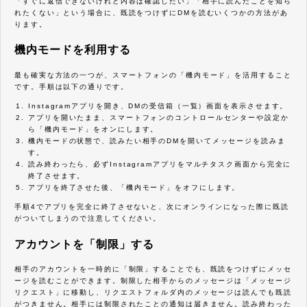
「すぐに返信できないけれど内容は確認したい」「相手に読んだことを知ら
れたくない」という場合に、既読をつけずにDMを読むいくつかの方法があ
ります。
機内モードを利用する
最も確実な方法の一つが、スマートフォンの「機内モード」を活用すること
です。手順は以下の通りです。
Instagramアプリを開き、DMの受信箱（一覧）画面を表示させます。
アプリを開いたまま、スマートフォンのコントロールセンターや設定か
ら「機内モード」をオンにします。
機内モードの状態で、読みたい相手のDMを開いてメッセージを読みま
す。
読み終わったら、必ずInstagramアプリをマルチタスク画面から完全に
終了させます。
アプリを終了させた後、「機内モード」をオフにします。
手順4でアプリを完全に終了させないと、次にオンラインになった際に既読
がついてしまうので注意してください。
アカウントを「制限」する
相手のアカウントを一時的に「制限」することでも、既読をつけずにメッセ
ージを読むことができます。制限した相手からのメッセージは「メッセージ
リクエスト」に移動し、リクエストフォルダ内のメッセージは読んでも既読
がつきません。相手には制限されたことの通知は届きません。読み終わった