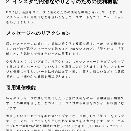
2. インスタで円滑なやりとりのための便利機能
DMには、会話をスムーズに進めるための便利な機能が備わっています。リ
アクションや引用返信などを使いこなして、スマートなコミュニケーション
を心がけましょう。
メッセージへのリアクション
届いたメッセージに対して、簡単な絵文字で反応を示すことができる機能で
す。わざわざ返信メッセージを送るほどではないけれど、「読んだよ」「了
解」という気持ちを伝えたいときに重宝します。
やり方はとてもシンプルで、リアクションしたいメッセージをダブルタップ
するだけで、ハートの「いいね！」を送ることができます。また、メッセー
ジを長押しすると、ハート以外の絵文字（笑い、驚き、悲しいなど）も選択
でき、より細やかな感情を表現できます。
引用返信機能
特定のメッセージに対して返信したいときに便利なのが「引用返信」機能で
す。この機能を使うと、どのメッセージに対する返信なのかが一目瞭然にな
ります。
返信したいメッセージを右にスワイプするか、長押しして「返信」をタップ
すると、そのメッセージを引用した形で返信文を入力できます。特に、グル
ープDMで複数の話題が同時に進行しているときや、少し前のメッセージに
返信したいときに使うと、話の食い違いを防げます。