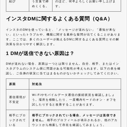
結び
う言葉で締
のほど、何卒よろしくお願い申し上げま
めくくる。
す。
インスタDMに関するよくある質問（Q&A）
インスタのDMを使っていると、「メッセージが送れない」「通知が来な
い」といったトラブルや、機能に関する素朴な疑問が出てくることがありま
す。ここでは、多くのユーザーが抱えるDMに関するよくある質問とその解
決策を分かりやすく解説します。
1 DMが送信できない原因は？
DMが送れない場合、原因は一つとは限りません。自分、相手、またはイン
スタグラムのシステム側に問題がある可能性が考えられます。以下の表を確
認し、ご自身の状況に当てはまるものがないかチェックしてみてください。
原因
対処法
Wi-Fiやモバイルデータ通信の接続状況を確認しましょ
通信環境が
う。場所を移動したり、一度機内モードのオン・オフを
不安定
試したりすると改善することがあります。
相手にブロ
相手にブロックされている場合、メッセージは送信でき
ックされて
ません。
相手のプロフィールが表示されるか、他のアカ
いる
ウントから検索して存在を確認してみましょう。