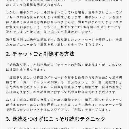
た」といった履歴も表示されません。
しかし、相手がプッシュ通知をオンにしている場合、通知のプレビューでメ
ッセージ内容を見られてしまう可能性があります。相手がメッセージを開く
前に素早く取り消せば内容は見られませんが、通知で読まれてしまうリスク
は覚えておきましょう。もちろん、相手がすでにDMを開いてメッセージを
読んでしまった後では、取り消しても意味がありません。
送信取り消しの操作は簡単です。取り消したいメッセージを長押しし、表示
されたメニューから「送信を取り消し」をタップするだけです。
2. チャットごと削除する方法
「送信取り消し」と似た機能に「チャットの削除」がありますが、この2つ
は役割が全く異なります。
「送信取り消し」は特定のメッセージを相手と自分の両方の画面から消す機
能です。一方、「チャットの削除」は、自分のメッセージ一覧（受信箱）か
らその相手とのチャットルーム自体を非表示にする機能です。自分の画面か
らは消えますが、相手の画面にはすべてのやり取りがそのまま残ります。
あくまで自分の画面を整理するための機能であり、相手に送ったメッセージ
が消えるわけではない点を理解しておきましょう。操作は、メッセージ一覧
で削除したいスレッドを左にスワイプし、「削除」をタップします。
3. 既読をつけずにこっそり読むテクニック