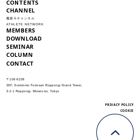
CONTENTS
CHANNEL
魔裟斗チャンネル
ATHLETE NETWORK
MEMBERS
DOWNLOAD
SEMINAR
COLUMN
CONTACT
〒106-6238
38F, Sumitomo Fudosan Roppongi Grand Tower,
3-2-1 Roppongi, Minato-ku, Tokyo
PRIVACY POLICY
COOKIE