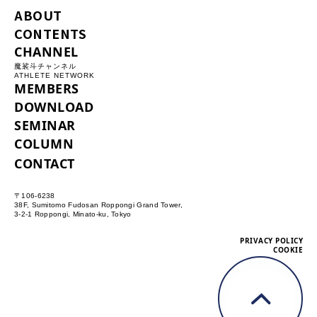
ABOUT
CONTENTS
CHANNEL
魔裟斗チャンネル
ATHLETE NETWORK
MEMBERS
DOWNLOAD
SEMINAR
COLUMN
CONTACT
〒106-6238
38F, Sumitomo Fudosan Roppongi Grand Tower,
3-2-1 Roppongi, Minato-ku, Tokyo
PRIVACY POLICY
COOKIE