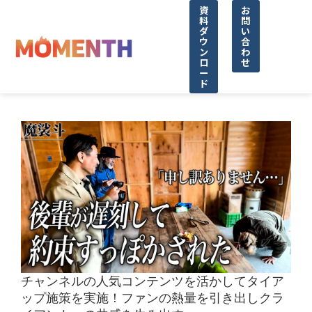
資
お
料
問
ダ
い
ウ
合
ン
わ
ロ
せ
ー
ド
チャンネルの人気コンテンツを活かしてタイア
ップ施策を実施！ファンの熱量を引き出しクラ