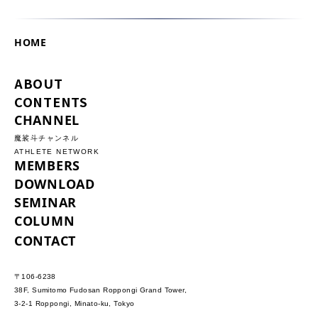
HOME
ABOUT
CONTENTS
CHANNEL
魔裟斗チャンネル
ATHLETE NETWORK
MEMBERS
DOWNLOAD
SEMINAR
COLUMN
CONTACT
〒106-6238
38F, Sumitomo Fudosan Roppongi Grand Tower,
3-2-1 Roppongi, Minato-ku, Tokyo