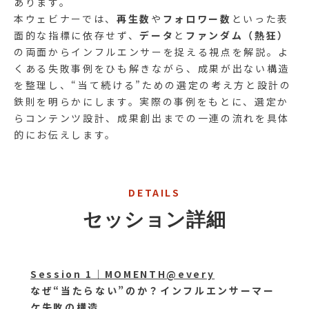
あります。
本ウェビナーでは、
再生数
や
フォロワー数
といった表
面的な指標に依存せず、
データ
と
ファンダム（熱狂）
の両面からインフルエンサーを捉える視点を解説。よ
くある失敗事例をひも解きながら、成果が出ない構造
を整理し、“当て続ける”ための選定の考え方と設計の
鉄則を明らかにします。実際の事例をもとに、選定か
らコンテンツ設計、成果創出までの一連の流れを具体
的にお伝えします。
DETAILS
セッション詳細
Session 1｜MOMENTH@every
なぜ“当たらない”のか？インフルエンサーマー
ケ失敗の構造