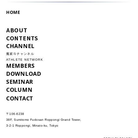
HOME
ABOUT
CONTENTS
CHANNEL
魔裟斗チャンネル
ATHLETE NETWORK
MEMBERS
DOWNLOAD
SEMINAR
COLUMN
CONTACT
〒106-6238
38F, Sumitomo Fudosan Roppongi Grand Tower,
3-2-1 Roppongi, Minato-ku, Tokyo