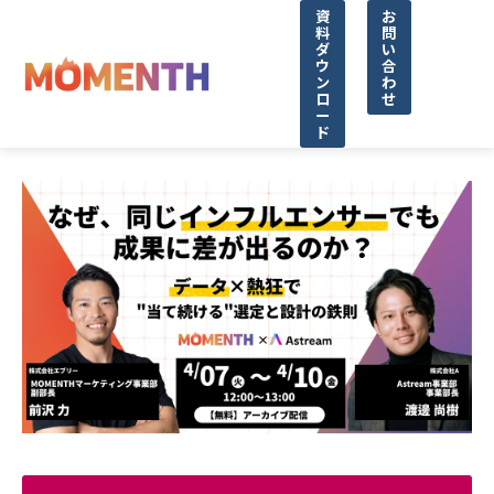
資
お
料
問
ダ
い
ウ
合
ン
わ
ロ
せ
ー
ド