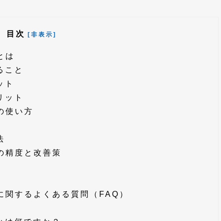
目次
[非表示]
とは
ること
ット
リット
能の使い方
法
能の精度と改善策
能に関するよくある質問（FAQ）