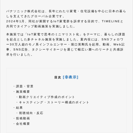
パナソニック株式会社は、長年にわたり家電・住宅設備を中心に日本の暮ら
しを支えてきたグローバル企業です。
2024年1月、同社が展開するIoT家電群を訴求する目的で、TIMELINEと
共同でタイアップ動画施策を実施しました。
本施策では「IoT家電で思考のミニマリスト化」をテーマに、暮らしの課題
を起点とした多チャネル施策を実施しました。案内役には、SNSフォロワ
ー30万人超のモノ系インフルエンサー・堀口英剛氏を起用。動画、Web記
事、SNS広告、タクシーサイネージを通じて幅広い層へのリーチと共感訴
求を行いました。
[非表示]
目次
・
課題・背景
・
施策概要
・
動画クリエイティブ作成のポイント
・
キャスティング・ストーリー構成のポイント
・
結果
・
視聴傾向・反応
・
投稿動画
・
会社概要