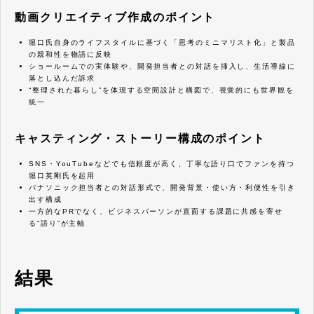
動画クリエイティブ作成のポイント
堀口氏自身のライフスタイルに基づく「思考のミニマリスト化」と製品
の親和性を物語に反映
ショールームでの実体験や、開発担当者との対話を挿入し、生活導線に
落とし込んだ訴求
“整理された暮らし”を体現する空間設計と構図で、視覚的にも世界観を
統一
キャスティング・ストーリー構成のポイント
SNS・YouTubeなどでも信頼度が高く、丁寧な語り口でファンを持つ
堀口英剛氏を起用
パナソニック担当者との対話形式で、開発背景・使い方・利便性を引き
出す構成
一方的なPRでなく、ビジネスパーソンが直面する課題に共感を寄せ
る“語り”が主軸
結果