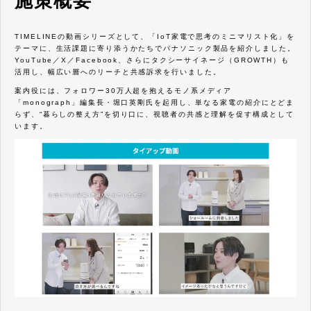
施策概要
TIMELINEの動画シリーズとして、「IoT家電で思考のミニマリスト化」を
テーマに、生活課題に寄り添うかたちでパナソニック製品を紹介しました。
YouTube／X／Facebook、さらにタクシーサイネージ（GROWTH）も
活用し、幅広い層へのリーチと共感訴求を行いました。
案内役には、フォロワー30万人超を抱えるモノ系メディア
「monograph」編集長・堀口英剛氏を起用し、単なる家電の紹介にとどま
らず、“暮らしの整え方”を切り口に、視聴者の共感と理解を促す構成として
います。