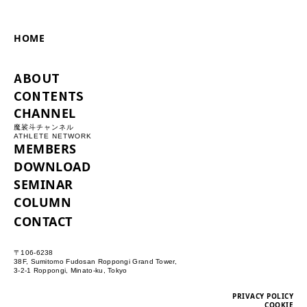
HOME
ABOUT
CONTENTS
CHANNEL
魔裟斗チャンネル
ATHLETE NETWORK
MEMBERS
DOWNLOAD
SEMINAR
COLUMN
CONTACT
〒106-6238
38F, Sumitomo Fudosan Roppongi Grand Tower,
3-2-1 Roppongi, Minato-ku, Tokyo
PRIVACY POLICY
COOKIE