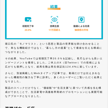
堀口氏の「モノマリスト」という思想と製品の世界観を掛け合わせること
で、単なる機能紹介ではなく、“暮らし方の提案”として価値を伝える構成に
つながりました。
その結果、YouTubeでは視聴完了率20.0％を記録し、長尺ながらも高いエ
ンゲージメントを獲得しました。ご本人のX（旧Twitter）での投稿による
広がりも後押しとなり、総再生数は再生保証比124.4%に達しています。
さらに、別途掲載したWebタイアップ記事では、動画だけでは伝えきれな
かった機能性の魅力を丁寧に訴求し、多くのユーザーにご覧いただく結果と
なりました。
製品のスペックだけでなく、“価値観”や“生活文脈”に基づいて共感を生む構
成ができたことで、生活家電や高価格帯商材のプロモーションにも展開可能
なアプローチとなりました。