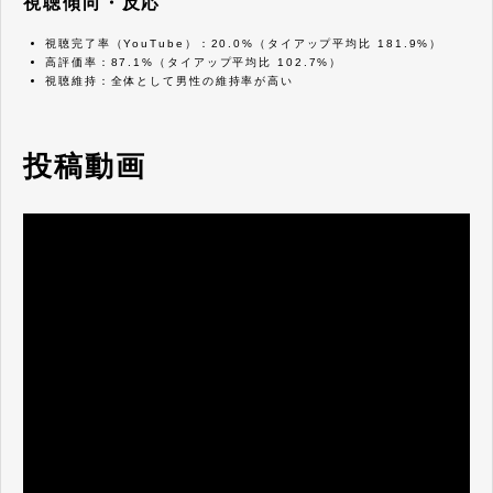
視聴傾向・反応
視聴完了率（YouTube）：20.0%（タイアップ平均比 181.9%）
高評価率：87.1%（タイアップ平均比 102.7%）
視聴維持：全体として男性の維持率が高い
投稿動画