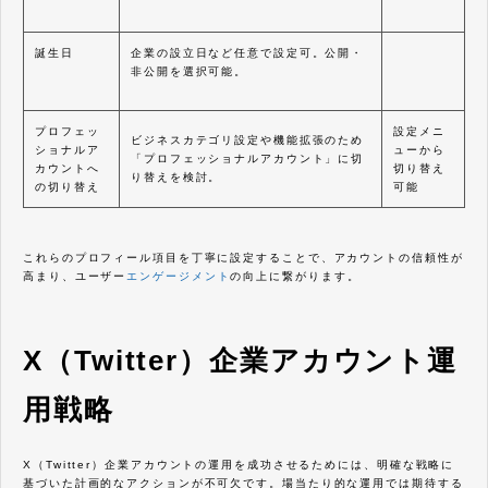
誕生日
企業の設立日など任意で設定可。公開・
非公開を選択可能。
プロフェッ
設定メニ
ビジネスカテゴリ設定や機能拡張のため
ショナルア
ューから
「プロフェッショナルアカウント」に切
カウントへ
切り替え
り替えを検討。
の切り替え
可能
これらのプロフィール項目を丁寧に設定することで、アカウントの信頼性が
高まり、ユーザー
エンゲージメント
の向上に繋がります。
X（Twitter）企業アカウント運
用戦略
X（Twitter）企業アカウントの運用を成功させるためには、明確な戦略に
基づいた計画的なアクションが不可欠です。場当たり的な運用では期待する