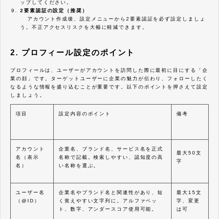
ップしてください。
2要素認証の設定（推奨）
アカウント作成後、設定メニューから2要素認証を必ず設定しましょ
う。不正アクセスリスクを大幅に軽減できます。
2. プロフィール設定のポイント
プロフィールは、ユーザーがアカウントを訪問した際に最初に目にする「企
業の顔」です。ターゲットユーザーに企業の魅力が伝わり、フォローしたく
なるような情報を盛り込むことが重要です。以下のポイントを押さえて設定
しましょう。
項目
設定内容のポイント
備考
アカウント
企業名、ブランド名、サービス名を正式
最大50文
名（表示
名称で記載。検索しやすい、認知度の高
字
名）
い名称を選ぶ。
ユーザー名
企業名やブランド名と関連性があり、短
最大15文
（@ID）
く覚えやすい文字列に。アルファベッ
字、変更
ト、数字、アンダースコア使用可能。
は可