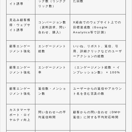
ック数（リンクク
た回数
イト誘導
リック数）
見込み顧客獲
コンバージョン数
X経由でのウェブサイト上での
得・ウェブサ
（資料請求、問い
目標達成数（Google
イト誘導
合わせ、購入）
Analytics等で計測）
顧客エンゲー
エンゲージメント
いいね、リポスト、返信、引
ジメント強化
総数
用、詳細クリックなどのユーザ
ーアクションの総数
顧客エンゲー
エンゲージメント
（エンゲージメント総数 ÷ イ
ジメント強化
率
ンプレッション数） × 100%
顧客エンゲー
返信数・メンショ
ユーザーからの返信やアカウン
ジメント強化
ン数
ト名を含む言及の数
カスタマーサ
問い合わせへの平
顧客からの問い合わせ（DMや
ポート・ロイ
均返信時間
返信）に対する平均対応時間
ヤルティ向上