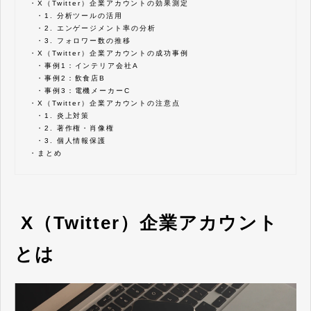
・
X（Twitter）企業アカウントの効果測定
・
1. 分析ツールの活用
・
2. エンゲージメント率の分析
・
3. フォロワー数の推移
・
X（Twitter）企業アカウントの成功事例
・
事例1：インテリア会社A
・
事例2：飲食店B
・
事例3：電機メーカーC
・
X（Twitter）企業アカウントの注意点
・
1. 炎上対策
・
2. 著作権・肖像権
・
3. 個人情報保護
・
まとめ
X（Twitter）企業アカウント
とは