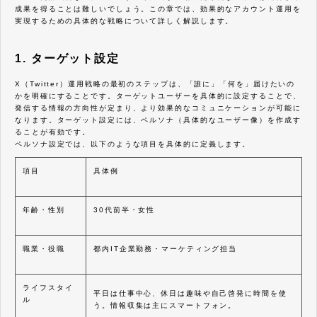
成果を得ることは難しいでしょう。この章では、効果的なアカウント運用を
実現するための具体的な戦略について詳しく解説します。
1. ターゲット設定
X（Twitter）運用戦略の最初のステップは、「誰に」「何を」届けたいの
かを明確にすることです。ターゲットユーザーを具体的に設定することで、
発信する情報の方向性が定まり、より効果的なコミュニケーションが可能に
なります。ターゲット設定には、ペルソナ（具体的なユーザー像）を作成す
ることが有効です。
ペルソナ設定では、以下のような項目を具体的に定義します。
項目
具体例
年齢・性別
30代前半・女性
職業・役職
都内IT企業勤務・マーケティング担当
ライフスタイ
平日は仕事中心、休日は趣味や自己啓発に時間を使
ル
う。情報収集は主にスマートフォン。