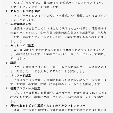
ウェブブラウザでX（旧Twitter）の公式サイトにアクセスするか、
スマートフォンアプリを起動します。
アカウント作成を選択
トップページにある「アカウントを作成」や「登録」といったボタン
をクリックします。
必要情報の入力
企業名（またはアカウント名として表示させたい名前）、電話番号ま
たはメールアドレス、生年月日（企業の設立日などを設定可能）を入力
します。電話番号やメールアドレスは、企業で管理できるものを使用し
ましょう。
カスタマイズ設定
X（旧Twitter）の利用状況を追跡して体験をカスタマイズするかど
うかの設定を行います。企業のプライバシーポリシーに合わせて選択し
てください。
認証
入力した電話番号またはメールアドレス宛に認証コードが送信されま
す。受信したコードを入力してアカウントを認証します。
パスワード設定
セキュリティを考慮し、推測されにくい複雑なパスワードを設定しま
す。大文字・小文字・数字・記号を組み合わせることを推奨します。
初期プロフィール設定
プロフィール画像、自己紹介、ユーザー名（@から始まるID）などを
設定できますが、詳細は次の「プロフィール設定のポイント」で解説し
ます。
興味のあるトピック選択・おすすめアカウントフォロー
後からでも設定可能です。企業の運用方針に合わせて選択またはスキ