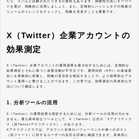
たり、スパムと誤解されたりする可能性もあります。関連性の高いキーワー
ドを選び、戦略的に活用しましょう。また、定期的にハッシュタグの検索ボ
リュームやトレンドをチェックし、戦略を見直すことも重要です。
X（Twitter）企業アカウントの
効果測定
X（Twitter）企業アカウントの運用成果を最大化するためには、定期的な
効果測定とそれに基づく改善活動が不可欠です。運用目的（KPI）の達成度
合いを客観的に把握し、戦略の妥当性を検証することで、より効果的なアカ
ウント運用へと繋げることができます。この章では、効果測定の具体的な方
法について解説します。
1. 分析ツールの活用
X（Twitter）の運用効果を測定するためには、分析ツールの活用が欠かせ
ません。最も基本的なツールとして、X（Twitter）公式の「Xアナリティク
ス（旧Twitterアナリティクス）」があります。
Xアナリティクスでは、アカウント全体のパフォーマンスや個々のポスト
（旧ツイート）に対するユーザーの反応を詳細に確認できます。具体的に