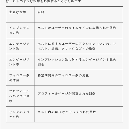
は、以下のような指標を把握することが可能です。
主要な指標
説明
インプレッシ
ポストがユーザーのタイムラインに表示された回数
ョン数
エンゲージメ
ポストに対するユーザーのアクション（いいね、リ
ント数
ポスト、返信、クリックなど）の総数
エンゲージメ
インプレッション数に対するエンゲージメント数の
ント率
割合
フォロワー数
特定期間内のフォロワー数の変化
の増減
プロフィール
プロフィールページが閲覧された回数
へのアクセス
数
リンクのクリ
ポスト内のURLがクリックされた回数
ック数