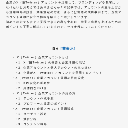
企業のX（旧Twitter）アカウントを活用して、ブランディングや集客につ
なげたいとお考えではありませんか？本記事では、アカウントの立ち上げか
ら運用戦略の設計、効果測定の方法、さらには実際の成功事例まで、企業ア
カウント運用に役立つ情報を幅広くご紹介しています。
初めての方でもすぐに実践できる内容を中心に、着実に成果を上げるための
ポイントを丁寧に解説していますので、ぜひ参考にしてみてください。
[非表示]
目次
・
X（Twitter）企業アカウントとは
・
1. X（旧Twitter）の概要と企業活用の現状
・
2. 企業アカウントと個人アカウントの主な違い
・
3. 企業がX（Twitter）アカウントを運用するメリット
・
X（Twitter）企業アカウント運用の目的設定
・
1. KPI設定の重要性
・
2. 具体的なKPI例
・
X（Twitter）企業アカウントの始め方
・
1. アカウント作成手順
・
2. プロフィール設定のポイント
・
X（Twitter）企業アカウント運用戦略
・
1. ターゲット設定
・
2. 競合分析
・
3. コンテンツ戦略