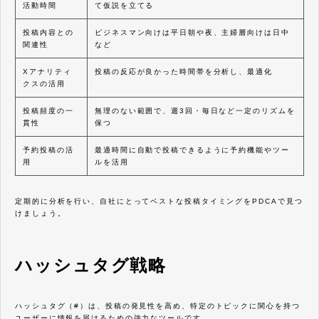
活動時間
て仮説を立てる
投稿内容との
ビジネスマン向けは平日朝や夜、主婦層向けは日中
関連性
など
Xアナリティ
投稿の反応が良かった時間帯を分析し、最適化
クスの活用
投稿頻度の一
無理のない範囲で、週3回・毎日など一定のリズムを
貫性
保つ
予約投稿の活
最適時間に自動で投稿できるように予約機能やツー
用
ルを活用
定期的に分析を行い、自社にとってベストな投稿タイミングをPDCAで見つ
けましょう。
ハッシュタグ戦略
ハッシュタグ（#）は、投稿の発見性を高め、特定のトピックに関心を持つ
ユーザーに情報を届けるための強力なツールです。