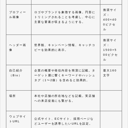
推奨サイ
プロフィー
ロゴやブランドを象徴する画像。円形に
ズ：
ル画像
トリミングされることを考慮し、中心に
400×40
主要な要素が収まるようにする。
0ピクセ
ル
推奨サイ
ヘッダー画
世界観、キャンペーン情報、キャッチコ
ズ：
像
ピーを効果的に表示。
1500×5
00ピクセ
ル
自己紹介
企業の概要や発信内容を簡潔に記載。タ
最大160
（Bio）
ーゲット層に響くキーワードやハッシュ
文字
タグ（1〜2個）を含めると効果的。
場所
本社や店舗の所在地などを記載。実店舗
への来店促進にも繋がる。
ウェブサイ
公式サイト、ECサイト、採用ページな
トURL
どユーザーを誘導したいURLを設定。