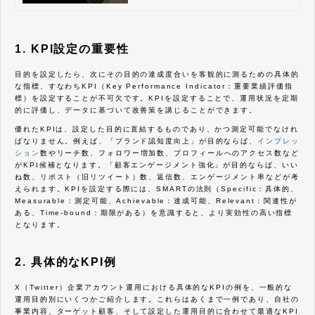
ことで、効果的な施策を打つことができます。
ツイート内容の工夫、フォロワーとの積極的な
交流、ツイート時間帯の最適化など、実践的な
テクニックを学ぶことで、あなたのX（Twitte
r）アカウントのエンゲージメント率向上に繋
1. KPI設定の重要性
げ、最終的にはビジネス成果に貢献できるでし
ょう。 この記事を読み終える頃には、X（Twi
tter）エンゲージメントを最大限に活用するた
目的を設定したら、次にその目的の達成度合いを客観的に測るための具体的
めの具体的な方法が理解できているはずです。
な指標、すなわちKPI（Key Performance Indicator：重要業績評価指
標）を設定することが不可欠です。KPIを設定することで、運用状況を定期
的に評価し、データに基づいて改善策を講じることができます。
優れたKPIは、設定した目的に直結するものであり、かつ測定可能でなけれ
ばなりません。例えば、「ブランド認知度向上」が目的ならば、
インプレッ
ション
数やリーチ数、フォロワー増加数、プロフィールへのアクセス数など
がKPI候補となります。「顧客エンゲージメント強化」が目的ならば、いい
ね数、リポスト（旧リツイート）数、返信数、エンゲージメント率などが考
えられます。KPIを設定する際には、SMARTの法則（Specific：具体的、
Measurable：測定可能、Achievable：達成可能、Relevant：関連性が
ある、Time-bound：期限がある）を意識すると、より実効性の高い指標
となります。
2. 具体的なKPI例
X（Twitter）企業アカウント運用における具体的なKPIの例を、一般的な
運用目的別にいくつかご紹介します。これらはあくまで一例であり、自社の
事業内容、ターゲット顧客、そして設定した運用目的に合わせて最適なKPI