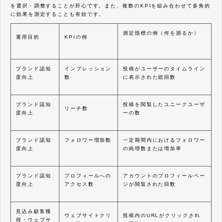
を選択・調整することが肝心です。また、複数のKPIを組み合わせて多角的
に効果を測定することも有効です。
測定指標の例（何を測るか）
運用目的
KPIの例
ブランド認知
インプレッション
投稿がユーザーのタイムライン
度向上
数
に表示された総回数
ブランド認知
投稿を閲覧したユニークユーザ
リーチ数
度向上
ーの数
ブランド認知
フォロワー増加数
一定期間内におけるフォロワー
度向上
の純増数または増加率
ブランド認知
プロフィールへの
アカウントのプロフィールペー
度向上
アクセス数
ジが閲覧された回数
見込み顧客獲
ウェブサイトクリ
投稿内のURLがクリックされ
得・ウェブサ