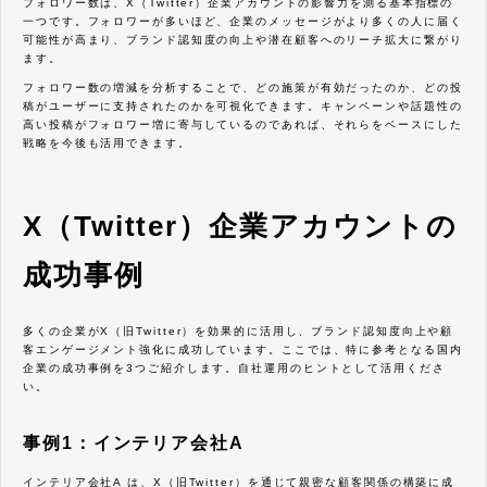
フォロワー数は、X（Twitter）企業アカウントの影響力を測る基本指標の
めの具体的な方法が理解できているはずです。
一つです。フォロワーが多いほど、企業のメッセージがより多くの人に届く
可能性が高まり、ブランド認知度の向上や潜在顧客へのリーチ拡大に繋がり
ます。
フォロワー数の増減を分析することで、どの施策が有効だったのか、どの投
稿がユーザーに支持されたのかを可視化できます。キャンペーンや話題性の
高い投稿がフォロワー増に寄与しているのであれば、それらをベースにした
戦略を今後も活用できます。
X（Twitter）企業アカウントの
成功事例
多くの企業がX（旧Twitter）を効果的に活用し、ブランド認知度向上や顧
客エンゲージメント強化に成功しています。ここでは、特に参考となる国内
企業の成功事例を3つご紹介します。自社運用のヒントとして活用くださ
い。
事例1：インテリア会社A
インテリア会社A は、X（旧Twitter）を通じて親密な顧客関係の構築に成