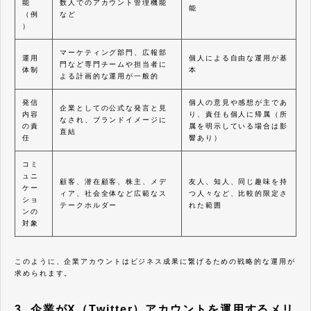
能
数人でのアカウント管理機能
能
（例
など
）
マーケティング部門、広報部
運用
個人による自由な運用が基
門など専門チームや担当者に
体制
本
よる計画的な運用が一般的
発信
個人の意見や感想が主であ
企業としての公式な発言と見
内容
り、責任も個人に帰属（所
なされ、ブランドイメージに
の責
属を明示している場合は影
直結
任
響あり）
コミ
ュニ
顧客、潜在顧客、株主、メデ
友人、知人、同じ趣味を持
ケー
ィア、社会全体など広範なス
つ人々など、比較的限定さ
ショ
テークホルダー
れた範囲
ンの
対象
このように、企業アカウントはビジネス成果に繋げるための戦略的な運用が
求められます。
3. 企業がX（Twitter）アカウントを運用するメリ