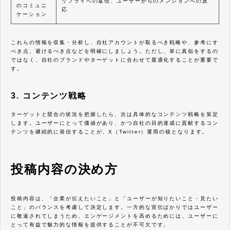
リプライへの返信、ユーザーからのメンションへの反
のコミュニ
応
ケーション
これらの情報を収集・分析し、自社アカウントが取るべき戦略や、参考にす
べき点、避けるべき点などを明確にしましょう。ただし、単に真似をするの
ではなく、自社のブランドやターゲットに合わせて最適化することが重要で
す。
3. コンテンツ戦略
ターゲットと競合の状況を把握したら、次は具体的なコンテンツ戦略を策定
します。ユーザーにとって価値があり、かつ自社の目的達成に貢献するコン
テンツを継続的に発信することが、X（Twitter）運用の核となります。
投稿内容の決め方
投稿内容は、「企業が伝えたいこと」と「ユーザーが知りたいこと・見たい
こと」のバランスを考慮して決定します。一方的な宣伝ばかりではユーザー
に敬遠されてしまうため、エンゲージメントを高めるためには、ユーザーに
とって有益で魅力的な情報を提供することが不可欠です。