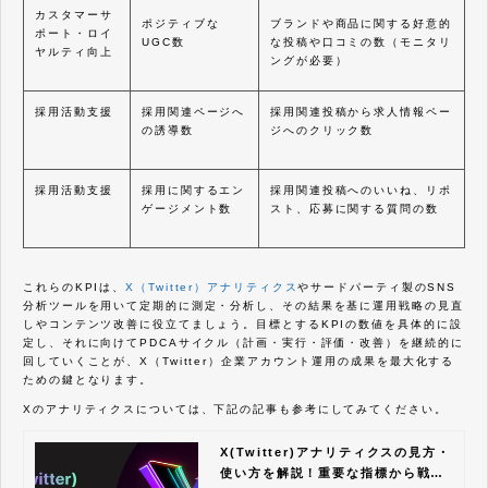
カスタマーサ
ポジティブな
ブランドや商品に関する好意的
ポート・ロイ
UGC数
な投稿や口コミの数（モニタリ
ヤルティ向上
ングが必要）
採用活動支援
採用関連ページへ
採用関連投稿から求人情報ペー
の誘導数
ジへのクリック数
採用活動支援
採用に関するエン
採用関連投稿へのいいね、リポ
ゲージメント数
スト、応募に関する質問の数
これらのKPIは、
X（Twitter）アナリティクス
やサードパーティ製のSNS
分析ツールを用いて定期的に測定・分析し、その結果を基に運用戦略の見直
しやコンテンツ改善に役立てましょう。目標とするKPIの数値を具体的に設
定し、それに向けてPDCAサイクル（計画・実行・評価・改善）を継続的に
回していくことが、X（Twitter）企業アカウント運用の成果を最大化する
ための鍵となります。
Xのアナリティクスについては、下記の記事も参考にしてみてください。
X(Twitter)アナリティクスの見方・
使い方を解説！重要な指標から戦略