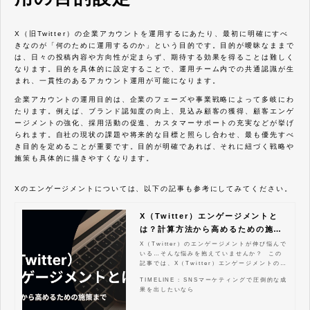
X（旧Twitter）の企業アカウントを運用するにあたり、最初に明確にすべ
きなのが「何のために運用するのか」という目的です。目的が曖昧なままで
は、日々の投稿内容や方向性が定まらず、期待する効果を得ることは難しく
なります。目的を具体的に設定することで、運用チーム内での共通認識が生
まれ、一貫性のあるアカウント運用が可能になります。
企業アカウントの運用目的は、企業のフェーズや事業戦略によって多岐にわ
たります。例えば、ブランド認知度の向上、見込み顧客の獲得、顧客エンゲ
ージメントの強化、採用活動の促進、カスタマーサポートの充実などが挙げ
られます。自社の現状の課題や将来的な目標と照らし合わせ、最も優先すべ
き目的を定めることが重要です。目的が明確であれば、それに紐づく戦略や
施策も具体的に描きやすくなります。
Xのエンゲージメントについては、以下の記事も参考にしてみてください。
X（Twitter）エンゲージメントと
は？計算方法から高めるための施策
まで
X（Twitter）のエンゲージメントが伸び悩んで
いる…そんな悩みを抱えていませんか？ この
記事では、X（Twitter）エンゲージメントの基
礎知識から、具体的な改善策、分析方法までを
TIMELINE : SNSマーケティングで圧倒的な成
網羅的に解説します。 エンゲージメントとは
果を出したいなら
何か、なぜ重要なのかを理解し、計算方法やイ
ンプレッション、リーチとの違いを明確にする