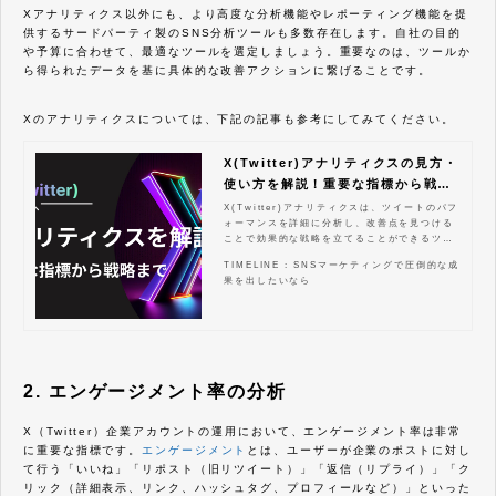
Xアナリティクス以外にも、より高度な分析機能やレポーティング機能を提
供するサードパーティ製のSNS分析ツールも多数存在します。自社の目的
や予算に合わせて、最適なツールを選定しましょう。重要なのは、ツールか
ら得られたデータを基に具体的な改善アクションに繋げることです。
Xのアナリティクスについては、下記の記事も参考にしてみてください。
X(Twitter)アナリティクスの見方・
使い方を解説！重要な指標から戦略
まで
X(Twitter)アナリティクスは、ツイートのパフ
ォーマンスを詳細に分析し、改善点を見つける
ことで効果的な戦略を立てることができるツー
ルです。この記事では、X(Twitter)アナリティ
TIMELINE : SNSマーケティングで圧倒的な成
クスの基本的な使い方から、具体的な活用方
果を出したいなら
法、競合分析、広告効果測定まで、ビジネスを
成功に導くための実践的なノウハウを網羅的に
解説します。これを読めば、あなたはX(Twitte
r)アナリティクスを最大限に活用し、エンゲー
ジメントを高め、ビジネス目標の達成に大きく
近づけるでしょう。具体的な指標の見方から、
効果的なツイート時間、コンテンツ戦略、競合
2. エンゲージメント率の分析
分析まで、X(Twitter)マーケティングを次のレ
ベルに引き上げるための全てがここにありま
す。
X（Twitter）企業アカウントの運用において、エンゲージメント率は非常
に重要な指標です。
エンゲージメント
とは、ユーザーが企業のポストに対し
て行う「いいね」「リポスト（旧リツイート）」「返信（リプライ）」「ク
リック（詳細表示、リンク、ハッシュタグ、プロフィールなど）」といった