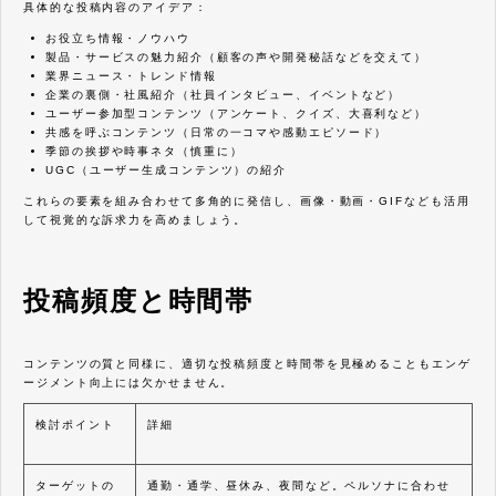
具体的な投稿内容のアイデア：
お役立ち情報・ノウハウ
製品・サービスの魅力紹介（顧客の声や開発秘話などを交えて）
業界ニュース・トレンド情報
企業の裏側・社風紹介（社員インタビュー、イベントなど）
ユーザー参加型コンテンツ（アンケート、クイズ、大喜利など）
共感を呼ぶコンテンツ（日常の一コマや感動エピソード）
季節の挨拶や時事ネタ（慎重に）
UGC（ユーザー生成コンテンツ）の紹介
これらの要素を組み合わせて多角的に発信し、画像・動画・GIFなども活用
して視覚的な訴求力を高めましょう。
投稿頻度と時間帯
コンテンツの質と同様に、適切な投稿頻度と時間帯を見極めることもエンゲ
ージメント向上には欠かせません。
検討ポイント
詳細
ターゲットの
通勤・通学、昼休み、夜間など。ペルソナに合わせ