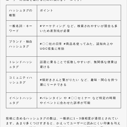
ハッシュタグの
ポイント
種類
一般名詞・キー
#マーケティング など。検索されやすいが競合も多
ワード
いため差別化が必要
ブランド・独自
#〇〇社の日常 #商品名使ってみた。認知向上や
ハッシュタグ
UGC収集に有効
トレンドハッシ
話題に乗ることで拡散しやすいが、無関係な便乗は
ュタグ
避ける
コミュニティハ
#猫好きさんと繋がりたい など、趣味・関心を持つ
ッシュタグ
層にリーチできる
イベントハッシ
#バレンタイン や #〇〇セミナー など特定の時期
ュタグ
やイベントに合わせた訴求が可能
投稿に含めるハッシュタグの数は、一般的に1～3個程度が適切とされてい
ます。あまり多くつけすぎると、かえってユーザーに読みにくい印象を与え