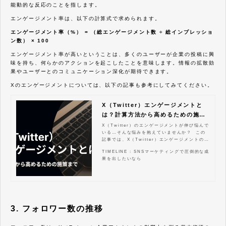
能動的な反応のことを指します。
エンゲージメント率は、以下の計算式で求められます。
エンゲージメント率（%） = （総エンゲージメント数 ÷ 総インプレッショ
ン数） × 100
エンゲージメント率が高いということは、多くのユーザーが企業の投稿に興
味を持ち、何らかのアクションを起こしたことを意味します。情報の拡散効
果やユーザーとのコミュニケーション深化が期待できます。
Xのエンゲージメントについては、以下の記事も参考にしてみてください。
X（Twitter）エンゲージメントと
は？計算方法から高めるための施策
まで
X（Twitter）のエンゲージメントが伸び悩んで
いる…そんな悩みを抱えていませんか？ この
記事では、X（Twitter）エンゲージメントの基
礎知識から、具体的な改善策、分析方法までを
TIMELINE : SNSマーケティングで圧倒的な成
網羅的に解説します。 エンゲージメントとは
果を出したいなら
何か、なぜ重要なのかを理解し、計算方法やイ
ンプレッション、リーチとの違いを明確にする
ことで、効果的な施策を打つことができます。
ツイート内容の工夫、フォロワーとの積極的な
交流、ツイート時間帯の最適化など、実践的な
テクニックを学ぶことで、あなたのX（Twitte
r）アカウントのエンゲージメント率向上に繋
3. フォロワー数の推移
げ、最終的にはビジネス成果に貢献できるでし
ょう。 この記事を読み終える頃には、X（Twi
tter）エンゲージメントを最大限に活用するた