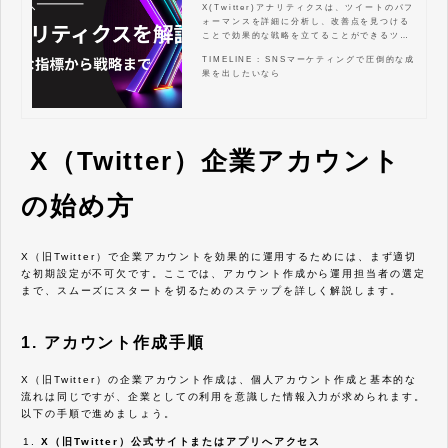
まで
X(Twitter)アナリティクスは、ツイートのパフ
ォーマンスを詳細に分析し、改善点を見つける
ことで効果的な戦略を立てることができるツー
ルです。この記事では、X(Twitter)アナリティ
TIMELINE : SNSマーケティングで圧倒的な成
クスの基本的な使い方から、具体的な活用方
果を出したいなら
法、競合分析、広告効果測定まで、ビジネスを
成功に導くための実践的なノウハウを網羅的に
解説します。これを読めば、あなたはX(Twitte
r)アナリティクスを最大限に活用し、エンゲー
ジメントを高め、ビジネス目標の達成に大きく
近づけるでしょう。具体的な指標の見方から、
X（Twitter）企業アカウント
効果的なツイート時間、コンテンツ戦略、競合
分析まで、X(Twitter)マーケティングを次のレ
ベルに引き上げるための全てがここにありま
の始め方
す。
X（旧Twitter）で企業アカウントを効果的に運用するためには、まず適切
な初期設定が不可欠です。ここでは、アカウント作成から運用担当者の選定
まで、スムーズにスタートを切るためのステップを詳しく解説します。
1. アカウント作成手順
X（旧Twitter）の企業アカウント作成は、個人アカウント作成と基本的な
流れは同じですが、企業としての利用を意識した情報入力が求められます。
以下の手順で進めましょう。
X（旧Twitter）公式サイトまたはアプリへアクセス