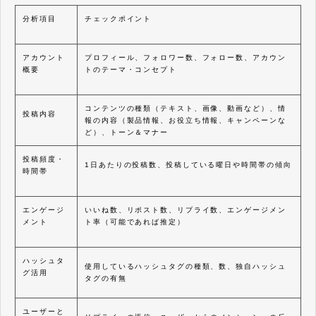
分析項目
チェックポイント
アカウント
プロフィール、フォロワー数、フォロー数、アカウン
概要
トのテーマ・コンセプト
コンテンツの種類（テキスト、画像、動画など）、情
投稿内容
報の内容（製品情報、お役立ち情報、キャンペーンな
ど）、トーン＆マナー
投稿頻度・
1日あたりの投稿数、投稿している曜日や時間帯の傾向
時間帯
エンゲージ
いいね数、リポスト数、リプライ数、エンゲージメン
メント
ト率（可能であれば推定）
ハッシュタ
使用しているハッシュタグの種類、数、独自ハッシュ
グ活用
タグの有無
ユーザーと