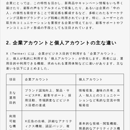
企業にとっては、この特性を活かし、新商品やキャンペーン情報をいち早く
届けたり、顧客の声をリアルタイムで収集したり、あるいは企業の「中の
人」の個性を発信することで親近感を醸成するなど、多岐にわたるマーケテ
ィング活動やブランディング戦略に利用されています。特に、ユーザーとの
双方向コミュニケーションを重視する企業が増えており、顧客サポートやフ
ァンコミュニティ形成の手段としても注目されています。
2. 企業アカウントと個人アカウントの主な違い
X（Twitter）には、企業がビジネス目的で利用する「企業アカウント」
と、個人が私的に利用する「個人アカウント」が存在します。両者には、運
用目的や利用できる機能、求められる運用体制などに違いがあります。主な
違いを以下にまとめました。
項目
企業アカウント
個人アカウント
ブランド認知向上、製品・サ
情報収集、趣味の共有、友
主な
ービスPR、顧客サポート、採
人・知人とのコミュニケー
運用
用活動、市場調査などビジネ
ションなど私的な交流や情
目的
ス目標の達成
報発信
利用
可能
X広告の出稿、詳細なアナリテ
基本的な投稿・閲覧機能、
な機
ィクス機能、認証バッジ、複
簡易的なアナリティクス機