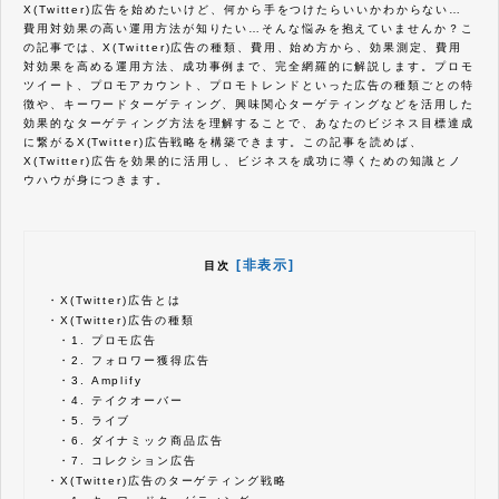
X(Twitter)広告を始めたいけど、何から手をつけたらいいかわからない…
費用対効果の高い運用方法が知りたい…そんな悩みを抱えていませんか？こ
の記事では、X(Twitter)広告の種類、費用、始め方から、効果測定、費用
対効果を高める運用方法、成功事例まで、完全網羅的に解説します。プロモ
ツイート、プロモアカウント、プロモトレンドといった広告の種類ごとの特
徴や、キーワードターゲティング、興味関心ターゲティングなどを活用した
効果的なターゲティング方法を理解することで、あなたのビジネス目標達成
に繋がるX(Twitter)広告戦略を構築できます。この記事を読めば、
X(Twitter)広告を効果的に活用し、ビジネスを成功に導くための知識とノ
ウハウが身につきます。
[非表示]
目次
・
X(Twitter)広告とは
・
X(Twitter)広告の種類
・
1. プロモ広告
・
2. フォロワー獲得広告
・
3. Amplify
・
4. テイクオーバー
・
5. ライブ
・
6. ダイナミック商品広告
・
7. コレクション広告
・
X(Twitter)広告のターゲティング戦略