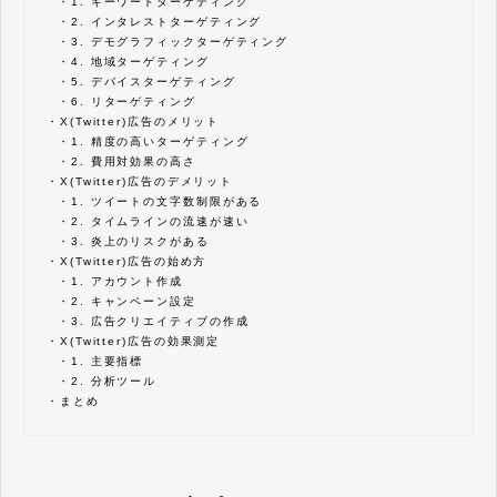
・
1. キーワードターゲティング
・
2. インタレストターゲティング
・
3. デモグラフィックターゲティング
・
4. 地域ターゲティング
・
5. デバイスターゲティング
・
6. リターゲティング
・
X(Twitter)広告のメリット
・
1. 精度の高いターゲティング
・
2. 費用対効果の高さ
・
X(Twitter)広告のデメリット
・
1. ツイートの文字数制限がある
・
2. タイムラインの流速が速い
・
3. 炎上のリスクがある
・
X(Twitter)広告の始め方
・
1. アカウント作成
・
2. キャンペーン設定
・
3. 広告クリエイティブの作成
・
X(Twitter)広告の効果測定
・
1. 主要指標
・
2. 分析ツール
・
まとめ