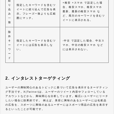
絞
+格安 +スマホ で設定した場
り
指定したキーワードを含むツ
合、格安スマホ、格安スマホ
込
イートに絞り込んで広告を表
最新、最新の格安スマホ な
み
示。フレーズ一致よりも広範
ど、両方のキーワードを含むツ
一
囲にマッチ。
イートに表示される。
致
除
外
キ
指定したキーワードを含むツ
-中古 で設定した場合、中古ス
ー
イートには広告を表示しな
マホ、中古の格安スマホ など
ワ
い。
には表示されない。
ー
ド
2. インタレストターゲティング
ユーザーの興味関心のあるトピックに基づいて広告を表示するターゲティン
グ手法です。X(Twitter)は、ユーザーのツイート内容やフォローしている
アカウントなどから、興味関心を分析しています。幅広いユーザーにリーチ
したい場合に効果的です。 例えば、美容に興味のあるユーザーには化粧品
の広告を、スポーツに興味のあるユーザーにはスポーツ用品の広告を表示す
るといったことが可能です。