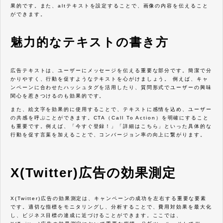
果的です。また、altテキストを設定することで、画像の内容を伝えること
ができます。
魅力的なテキストの書き方
広告テキストは、ユーザーにメッセージを伝える重要な部分です。簡潔で分
かりやすく、行動を促すようなテキストを心がけましょう。 例えば、キャ
ンペーンに合わせたハッシュタグを活用したり、質問形式でユーザーの興味
関心を惹きつけるのも効果的です。
また、絵文字を効果的に使用することで、テキストに感情を込め、ユーザー
の共感を呼ぶことができます。CTA（Call To Action）を明確にすること
も重要です。例えば、「今すぐ登録！」「詳細はこちら」といった具体的な
行動を促す言葉を加えることで、コンバージョン率の向上に繋がります。
X(Twitter)広告の効果測定
X(Twitter)広告の効果測定は、キャンペーンの成功を左右する重要な要素
です。適切な指標をモニタリングし、分析することで、費用対効果を最大化
し、ビジネス目標の達成に近づけることができます。ここでは、