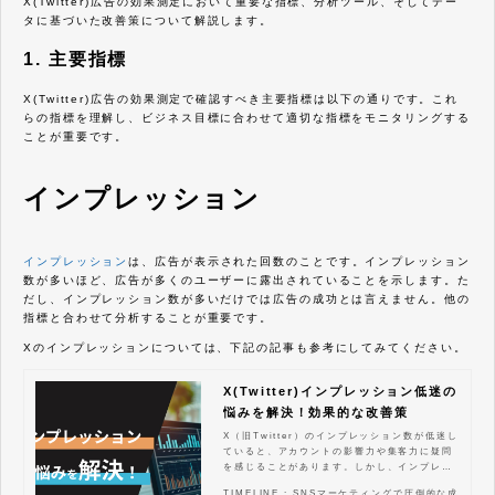
X(Twitter)広告の効果測定において重要な指標、分析ツール、そしてデー
タに基づいた改善策について解説します。
1. 主要指標
X(Twitter)広告の効果測定で確認すべき主要指標は以下の通りです。これ
らの指標を理解し、ビジネス目標に合わせて適切な指標をモニタリングする
ことが重要です。
インプレッション
インプレッション
は、広告が表示された回数のことです。インプレッション
数が多いほど、広告が多くのユーザーに露出されていることを示します。た
だし、インプレッション数が多いだけでは広告の成功とは言えません。他の
指標と合わせて分析することが重要です。
Xのインプレッションについては、下記の記事も参考にしてみてください。
X(Twitter)インプレッション低迷の
悩みを解決！効果的な改善策
X（旧Twitter）のインプレッション数が低迷し
ていると、アカウントの影響力や集客力に疑問
を感じることがあります。しかし、インプレッ
ション数の低迷には原因があり、その原因を特
TIMELINE : SNSマーケティングで圧倒的な成