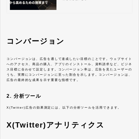
何か、なぜ重要なのかを理解し、計算方法やイ
ンプレッション、リーチとの違いを明確にする
ことで、効果的な施策を打つことができます。
ツイート内容の工夫、フォロワーとの積極的な
交流、ツイート時間帯の最適化など、実践的な
テクニックを学ぶことで、あなたのX（Twitte
r）アカウントのエンゲージメント率向上に繋
げ、最終的にはビジネス成果に貢献できるでし
ょう。 この記事を読み終える頃には、X（Twi
コンバージョン
tter）エンゲージメントを最大限に活用するた
めの具体的な方法が理解できているはずです。
コンバージョンは、広告を通して達成したい目標のことです。ウェブサイト
へのアクセス、商品の購入、アプリのインストール、資料請求など、ビジネ
ス目標に合わせて設定します。コンバージョン率は、広告を見たユーザーの
うち、実際にコンバージョンに至った割合を示します。コンバージョンは、
広告の最終的な成果を示す重要な指標です。
2. 分析ツール
X(Twitter)広告の効果測定には、以下の分析ツールを活用できます。
X(Twitter)アナリティクス