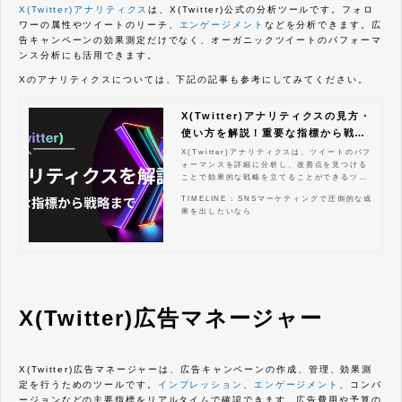
X(Twitter)アナリティクス
は、X(Twitter)公式の分析ツールです。フォロ
ワーの属性やツイートのリーチ、
エンゲージメント
などを分析できます。広
告キャンペーンの効果測定だけでなく、オーガニックツイートのパフォーマ
ンス分析にも活用できます。
Xのアナリティクスについては、下記の記事も参考にしてみてください。
X(Twitter)アナリティクスの見方・
使い方を解説！重要な指標から戦略
まで
X(Twitter)アナリティクスは、ツイートのパフ
ォーマンスを詳細に分析し、改善点を見つける
ことで効果的な戦略を立てることができるツー
ルです。この記事では、X(Twitter)アナリティ
TIMELINE : SNSマーケティングで圧倒的な成
クスの基本的な使い方から、具体的な活用方
果を出したいなら
法、競合分析、広告効果測定まで、ビジネスを
成功に導くための実践的なノウハウを網羅的に
解説します。これを読めば、あなたはX(Twitte
r)アナリティクスを最大限に活用し、エンゲー
ジメントを高め、ビジネス目標の達成に大きく
近づけるでしょう。具体的な指標の見方から、
効果的なツイート時間、コンテンツ戦略、競合
分析まで、X(Twitter)マーケティングを次のレ
X(Twitter)広告マネージャー
ベルに引き上げるための全てがここにありま
す。
X(Twitter)広告マネージャーは、広告キャンペーンの作成、管理、効果測
定を行うためのツールです。
インプレッション
、
エンゲージメント
、コンバ
ージョンなどの主要指標をリアルタイムで確認できます。広告費用や予算の