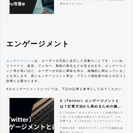
定し、適切な改善策を講じることで状況を打破
果を出したいなら
することが可能です。本記事では、X（Twitte
r）のインプレッション数を上げるための具体的
な施策を解説します。
エンゲージメント
エンゲージメント
は、ユーザーが広告に反応した回数のことです。いいね、
リツイート、返信、フォロー、動画の再生などが含まれます。エンゲージメ
ント率が高いほど、ユーザーが広告に興味を持ち、積極的に関わっているこ
とを示します。高いエンゲージメント率は、ブランド認知度の向上や口コミ
効果にも繋がります。
Xのエンゲージメントについては、下記の記事も参考にしてみてください。
X（Twitter）エンゲージメントと
は？計算方法から高めるための施策
まで
X（Twitter）のエンゲージメントが伸び悩んで
いる…そんな悩みを抱えていませんか？ この
記事では、X（Twitter）エンゲージメントの基
礎知識から、具体的な改善策、分析方法までを
TIMELINE : SNSマーケティングで圧倒的な成
網羅的に解説します。 エンゲージメントとは
果を出したいなら