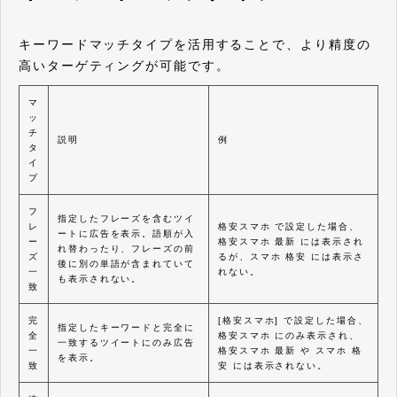
キーワードマッチタイプを活用することで、より精度の
高いターゲティングが可能です。
マ
ッ
チ
説明
例
タ
イ
プ
フ
指定したフレーズを含むツイ
レ
格安スマホ で設定した場合、
ートに広告を表示。語順が入
ー
格安スマホ 最新 には表示され
れ替わったり、フレーズの前
ズ
るが、スマホ 格安 には表示さ
後に別の単語が含まれていて
一
れない。
も表示されない。
致
完
[格安スマホ] で設定した場合、
指定したキーワードと完全に
全
格安スマホ にのみ表示され、
一致するツイートにのみ広告
一
格安スマホ 最新 や スマホ 格
を表示。
致
安 には表示されない。