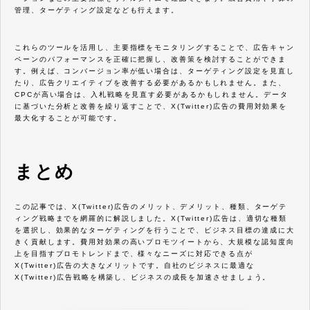
管理、ターゲティング設定なども行えます。
これらのツールを活用し、主要指標をモニタリングすることで、広告キャン
ペーンのパフォーマンスを正確に把握し、改善策を検討することができま
す。例えば、コンバージョン率が低い場合は、ターゲティング設定を見直し
たり、広告クリエイティブを改善する必要があるかもしれません。また、
CPCが高い場合は、入札戦略を見直す必要があるかもしれません。データ
に基づいた分析と改善を繰り返すことで、X(Twitter)広告の費用対効果を
最大化することが可能です。
まとめ
この記事では、X(Twitter)広告のメリット、デメリット、種類、ターゲテ
ィング戦略までを網羅的に解説しました。X(Twitter)広告は、適切な種類
を選択し、効果的なターゲティングを行うことで、ビジネス目標の達成に大
きく貢献します。費用対効果の高いプロモツイートから、大規模な認知度向
上を目指すプロモトレンドまで、様々なニーズに対応できる点が
X(Twitter)広告の大きなメリットです。自社のビジネスに最適な
X(Twitter)広告戦略を構築し、ビジネスの成長を加速させましょう。