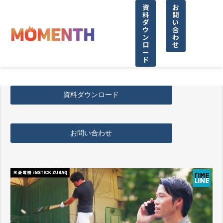
資
お
料
問
ダ
い
ウ
合
ン
わ
ロ
せ
ー
ド
資料ダウンロード
お問い合わせ