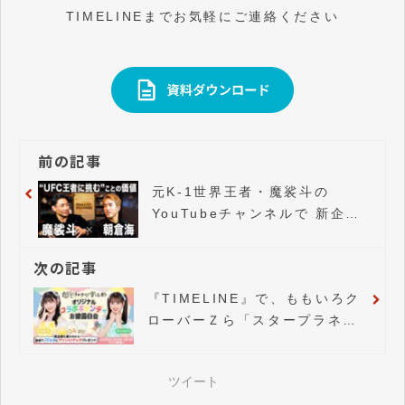
TIMELINEまでお気軽にご連絡ください
前の記事
元K-1世界王者・魔裟斗の
YouTubeチャンネルで 新企画
【魔裟斗の部屋】がスタート
次の記事
『TIMELINE』で、ももいろク
ローバーＺら「スタープラネッ
ト」所属アイドルが、ものづく
りの現場を体験・コラボ商品を
ツイート
販売するプロジェクトがスター