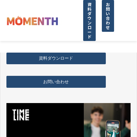
資
お
料
問
ダ
い
ウ
合
ン
わ
ロ
せ
ー
ド
資料ダウンロード
お問い合わせ