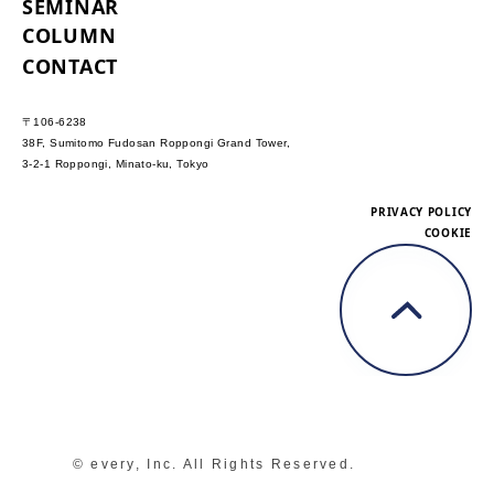
SEMINAR
COLUMN
CONTACT
〒106-6238
38F, Sumitomo Fudosan Roppongi Grand Tower,
3-2-1 Roppongi, Minato-ku, Tokyo
PRIVACY POLICY
COOKIE
© every, Inc. All Rights Reserved.