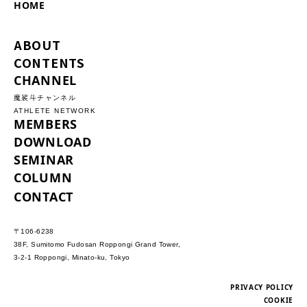
HOME
ABOUT
CONTENTS
CHANNEL
魔裟斗チャンネル
ATHLETE NETWORK
MEMBERS
DOWNLOAD
SEMINAR
COLUMN
CONTACT
〒106-6238
38F, Sumitomo Fudosan Roppongi Grand Tower,
3-2-1 Roppongi, Minato-ku, Tokyo
PRIVACY POLICY
COOKIE