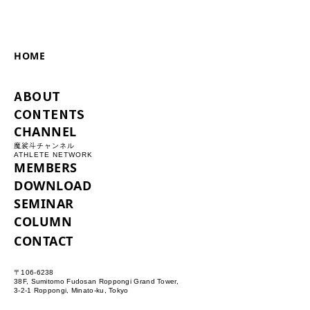
HOME
ABOUT
CONTENTS
CHANNEL
魔裟斗チャンネル
ATHLETE NETWORK
MEMBERS
DOWNLOAD
SEMINAR
COLUMN
CONTACT
〒106-6238
38F, Sumitomo Fudosan Roppongi Grand Tower,
3-2-1 Roppongi, Minato-ku, Tokyo