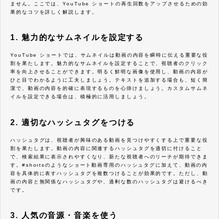
ません。ここでは、YouTube ショートの再生回数をアップさせるための効
果的なコツを詳しく解説します。
1. 魅力的なサムネイルを設定する
YouTube ショートでは、サムネイルは動画の内容を瞬時に伝える重要な役
割を果たします。魅力的なサムネイルを設定することで、視聴者のクリック
率を向上させることができます。明るく鮮明な画像を使用し、動画の内容が
ひと目でわかるように工夫しましょう。テキストを追加する場合も、短く簡
潔で、動画の内容を的確に表現するものを心掛けましょう。カスタムサムネ
イルを設定できる場合は、積極的に活用しましょう。
2. 適切なハッシュタグをつける
ハッシュタグは、視聴者が興味のある動画を見つけやすくする上で重要な役
割を果たします。動画の内容に関連するハッシュタグを適切に付けること
で、検索結果に表示されやすくなり、新たな視聴者へのリーチが期待できま
す。#shortsのようなショート動画専用のハッシュタグに加えて、動画の内
容を具体的に表すハッシュタグを複数つけることが効果的です。ただし、動
画の内容と無関係なハッシュタグや、過剰な数のハッシュタグは避けるべき
です。
3. 人気の音源・音楽を使う