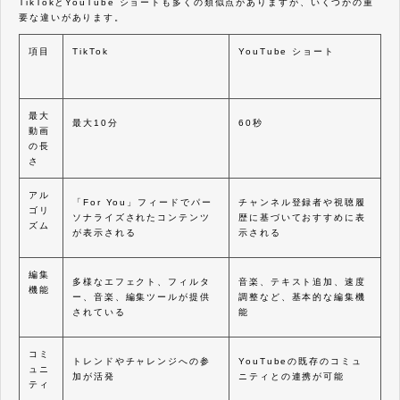
TikTokとYouTube ショートも多くの類似点がありますが、いくつかの重
要な違いがあります。
項目
TikTok
YouTube ショート
最大
最大10分
60秒
動画
の長
さ
アル
「For You」フィードでパー
チャンネル登録者や視聴履
ゴリ
ソナライズされたコンテンツ
歴に基づいておすすめに表
ズム
が表示される
示される
編集
多様なエフェクト、フィルタ
音楽、テキスト追加、速度
機能
ー、音楽、編集ツールが提供
調整など、基本的な編集機
されている
能
コミ
トレンドやチャレンジへの参
YouTubeの既存のコミュ
ュニ
加が活発
ニティとの連携が可能
ティ