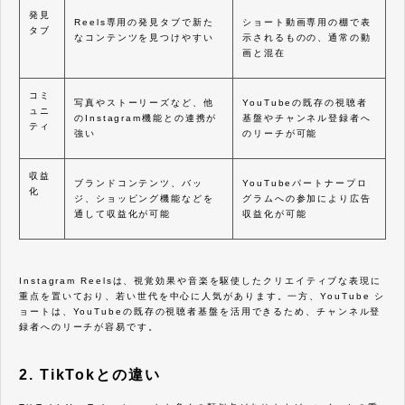
発見
Reels専用の発見タブで新た
ショート動画専用の棚で表
タブ
なコンテンツを見つけやすい
示されるものの、通常の動
画と混在
コミ
写真やストーリーズなど、他
YouTubeの既存の視聴者
ュニ
のInstagram機能との連携が
基盤やチャンネル登録者へ
ティ
強い
のリーチが可能
収益
ブランドコンテンツ、バッ
YouTubeパートナープロ
化
ジ、ショッピング機能などを
グラムへの参加により広告
通して収益化が可能
収益化が可能
Instagram Reelsは、視覚効果や音楽を駆使したクリエイティブな表現に
重点を置いており、若い世代を中心に人気があります。一方、YouTube シ
ョートは、YouTubeの既存の視聴者基盤を活用できるため、チャンネル登
録者へのリーチが容易です。
2. TikTokとの違い