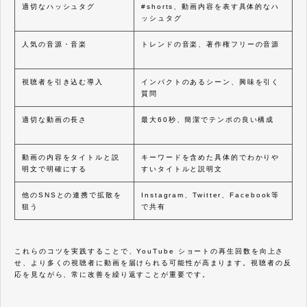
適切なハッシュタグ
#shorts、動画内容を表す具体的なハ
ッシュタグ
人気の音源・音楽
トレンドの音楽、著作権フリーの音源
視聴者を引き込む導入
インパクトのあるシーン、興味を引く
質問
適切な動画の長さ
最大60秒、簡潔でテンポの良い構成
動画の内容をタイトルと説
キーワードを含めた具体的でわかりや
明文で明確にする
すいタイトルと説明文
他のSNSとの連携で拡散を
Instagram、Twitter、Facebook等
狙う
で共有
これらのコツを実践することで、YouTube ショートの再生回数を向上さ
せ、より多くの視聴者に動画を届けられる可能性が高まります。視聴者の反
応を見ながら、常に改善を繰り返すことが重要です。