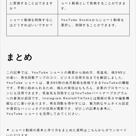
に変換することはできます
ョート動画として投稿することができま
か？
す。
ショート動画を削除するに
YouTube Studioからショート動画を
はどうすればいいですか？
選択し、削除することができます。
まとめ
この記事では、YouTube ショートの概要から始め方、収益化、他SNSと
の違い、再生回数アップのコツ、ビジネス活用方法までを解説しました。
YouTube ショートは、最大60秒の短尺動画を投稿できるYouTubeの機能
です。手軽に始められるため、個人の発信はもちろん、企業のプロモーショ
ンにも活用できます。収益化を目指すにはYouTubeパートナープログラム
への参加が必須です。Instagram ReelsやTikTokとは動画の長さや編集機
能などに違いがあります。再生回数を増やすには、魅力的なサムネイル設定
や適切なハッシュタグの活用が重要です。ぜひこの記事を参考に、
YouTube ショートを活用してみてください。
▼ ショート動画の基本と作り方をまとめた資料はこちらからダウンロード
いただけます。