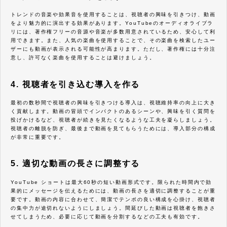
トレンドの音楽や効果音を使用することは、視聴者の興味を引きつけ、動画
をより魅力的に演出する効果があります。YouTubeのオーディオライブラ
リには、著作権フリーの音源や音楽が多数用意されているため、安心して利
用できます。また、人気の楽曲を使用することで、その楽曲を検索したユー
ザーにも動画が表示される可能性が高まります。ただし、著作権には十分注
意し、許可なく楽曲を使用することは避けましょう。
4. 視聴者を引き込む導入を作る
最初の数秒間で視聴者の興味を引きつける導入は、視聴維持率の向上に大き
く貢献します。動画の冒頭でインパクトのあるシーンや、興味を引く質問を
投げかけるなど、視聴者が続きを見たくなるような工夫を凝らしましょう。
視聴者の離脱を防ぎ、最後まで動画を見てもらうためには、導入部分の構成
が非常に重要です。
5. 適切な動画の長さに調整する
YouTube ショートは最大60秒の短い動画形式です。限られた時間内で効
果的にメッセージを伝えるためには、動画の長さを適切に調整することが重
要です。動画の内容に合わせて、簡潔でテンポの良い構成を心掛け、視聴者
の集中力が途切れないようにしましょう。間延びした動画は視聴者を飽きさ
せてしまうため、必要に応じて動画を分割するなどの工夫も有効です。