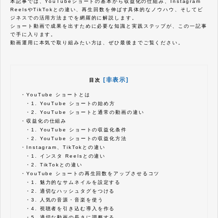
本記事では、YouTubeショートの基本から収益化の仕組み、Instagram
ReelsやTikTokとの違い、再生回数を伸ばす具体的なノウハウ、そしてビ
ジネスでの活用方法までを網羅的に解説します。
ショート動画で成果を出すために必要な知識と実践ステップが、この一記事
で手に入ります。
動画運用に本気で取り組みたい方は、ぜひ最後までご覧ください。
[非表示]
目次
・
YouTube ショートとは
・
1. YouTube ショートの始め方
・
2. YouTube ショートと通常の動画の違い
・
収益化の仕組み
・
1. YouTube ショートの収益化条件
・
2. YouTube ショートの収益化方法
・
Instagram、TikTokとの違い
・
1. インスタ Reelsとの違い
・
2. TikTokとの違い
・
YouTube ショートの再生回数をアップさせるコツ
・
1. 魅力的なサムネイルを設定する
・
2. 適切なハッシュタグをつける
・
3. 人気の音源・音楽を使う
・
4. 視聴者を引き込む導入を作る
・
5. 適切な動画の長さに調整する