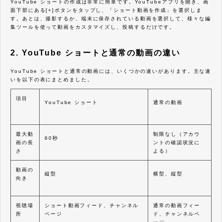
YouTube ショートの作成は非常に簡単です。YouTubeアプリを開き、画
面下部にある[+]ボタンをタップし、「ショート動画を作成」を選択しま
す。あとは、撮影するか、端末に保存されている動画を選択して、様々な編
集ツールを使って動画をカスタマイズし、投稿するだけです。
2. YouTube ショートと通常の動画の違い
YouTube ショートと通常の動画には、いくつかの違いがあります。主な違
いを以下の表にまとめました。
項目
YouTube ショート
通常の動画
最大動
制限なし（アカウ
60秒
画の長
ントの確認状況に
さ
よる）
動画の
縦型
横型、縦型
向き
視聴場
ショート動画フィード、チャンネル
通常の動画フィー
所
ページ
ド、チャンネルペ