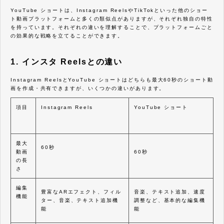
YouTube ショートは、Instagram ReelsやTikTokといった他のショー
ト動画プラットフォームと多くの類似点がありますが、それぞれ独自の特性
を持っています。それぞれの違いを理解することで、プラットフォームごと
の効果的な戦略を立てることができます。
1. インスタ Reelsとの違い
Instagram ReelsとYouTube ショートはどちらも最大60秒のショート動
画を作成・共有できますが、いくつかの違いがあります。
項目
Instagram Reels
YouTube ショート
最大
60秒
動画
60秒
の長
さ
編集
豊富なARエフェクト、フィル
音楽、テキスト追加、速度
機能
ター、音楽、テキスト追加機
調整など、基本的な編集機
能
能