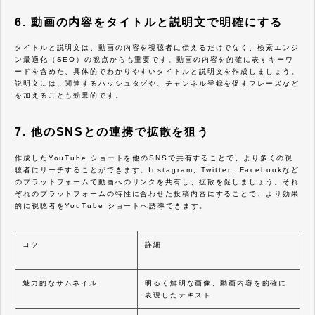
6. 動画の内容をタイトルと説明文で明確にする
タイトルと説明文は、動画の内容を視聴者に伝えるだけでなく、検索エンジ
ン最適化（SEO）の観点からも重要です。動画の内容を的確に表すキーワ
ードを含めた、具体的でわかりやすいタイトルと説明文を作成しましょう。
説明文には、関連するハッシュタグや、チャンネル登録を促すフレーズなど
を加えることも効果的です。
7. 他のSNSとの連携で拡散を狙う
作成したYouTube ショートを他のSNSで共有することで、より多くの視
聴者にリーチすることができます。Instagram、Twitter、Facebookなど
のプラットフォームで動画へのリンクを共有し、拡散を促しましょう。それ
ぞれのプラットフォームの特性に合わせた投稿内容にすることで、より効果
的に視聴者をYouTube ショートへ誘導できます。
コツ
詳細
魅力的なサムネイル
明るく鮮明な画像、動画内容を的確に
表現したテキスト