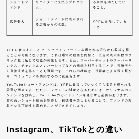
ショートフ
リエイターに支払うプログラ
る条件を満たしてい
ァンド
ム。
ること。
ショートフィードに表示され
広告収入
YPPに参加している
る広告からの収益。
こと。
YPPに参加することで、ショートフィードに表示される広告から収益を得
ることが可能になります。これは通常の動画と同様に、広告の表示回数やク
リック数に応じて収益が発生します。また、スーパーチャットやスーパーサ
ンクス、チャンネルメンバーシップなどの機能を利用することで、視聴者か
ら直接収益を得ることも可能です。これらの機能は、視聴者とより深く繋が
り、コミュニティを構築するのに役立ちます。
YouTubeショートファンドは、YPPに参加していなくても収益を得られる
貴重な機会です。ただし、ファンドの対象となるためには、オリジナルのコ
ンテンツを投稿し、YouTubeのガイドラインを遵守する必要があります。
質の高いショート動画を制作し、視聴者を楽しませることで、ファンドの対
象となる可能性を高めることができるでしょう。
Instagram、TikTokとの違い