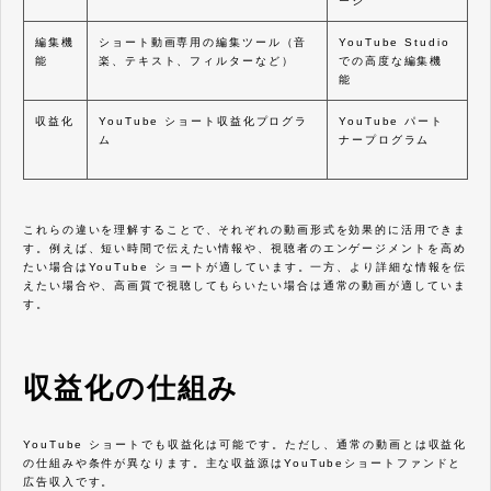
ージ
編集機
ショート動画専用の編集ツール（音
YouTube Studio
能
楽、テキスト、フィルターなど）
での高度な編集機
能
収益化
YouTube ショート収益化プログラ
YouTube パート
ム
ナープログラム
これらの違いを理解することで、それぞれの動画形式を効果的に活用できま
す。例えば、短い時間で伝えたい情報や、視聴者のエンゲージメントを高め
たい場合はYouTube ショートが適しています。一方、より詳細な情報を伝
えたい場合や、高画質で視聴してもらいたい場合は通常の動画が適していま
す。
収益化の仕組み
YouTube ショートでも収益化は可能です。ただし、通常の動画とは収益化
の仕組みや条件が異なります。主な収益源はYouTubeショートファンドと
広告収入です。