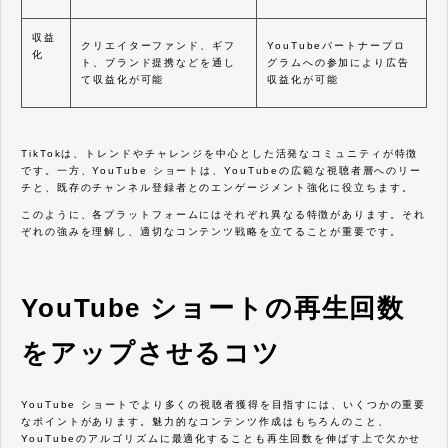
収益
クリエイターファンド、ギフ
YouTubeパートナープロ
化
ト、ブランド提携などを通し
グラムへの参加により広告
て収益化が可能
収益化が可能
TikTokは、トレンドやチャレンジを中心とした活発なコミュニティが特徴
です。一方、YouTube ショートは、YouTubeの広範な視聴者層へのリー
チと、既存のチャンネル登録者とのエンゲージメント強化に役立ちます。
このように、各プラットフォームにはそれぞれ異なる特徴があります。それ
ぞれの強みを理解し、適切なコンテンツ戦略を立てることが重要です。
YouTube ショートの再生回数
をアップさせるコツ
YouTube ショートでより多くの視聴者獲得を目指すには、いくつかの重要
なポイントがあります。魅力的なコンテンツ作成はもちろんのこと、
YouTubeのアルゴリズムに最適化することも再生回数を伸ばす上で欠かせ