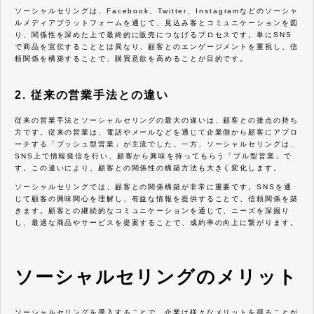
ソーシャルセリングは、Facebook、Twitter、Instagramなどのソーシャ
ルメディアプラットフォームを通じて、見込み客とコミュニケーションを図
り、関係性を深めた上で最終的に販売につなげるプロセスです。単にSNS
で商品を宣伝することとは異なり、顧客とのエンゲージメントを重視し、信
頼関係を構築することで、購買意欲を高めることが目的です。
2. 従来の営業手法との違い
従来の営業手法とソーシャルセリングの最大の違いは、顧客との接点の持ち
方です。従来の営業は、電話やメールなどを通じて企業側から顧客にアプロ
ーチする「プッシュ型営業」が主流でした。一方、ソーシャルセリングは、
SNS上で情報発信を行い、顧客から興味を持ってもらう「プル型営業」で
す。この違いにより、顧客との関係性の構築方法も大きく変化します。
ソーシャルセリングでは、顧客との関係構築が非常に重要です。SNSを通
じて顧客の興味関心を理解し、有益な情報を提供することで、信頼関係を築
きます。顧客との継続的なコミュニケーションを通じて、ニーズを深掘り
し、最適な商品やサービスを提案することで、成約率の向上に繋がります。
ソーシャルセリングのメリット
ソーシャルセリングを導入することで、企業は様々なメリットを得ることが