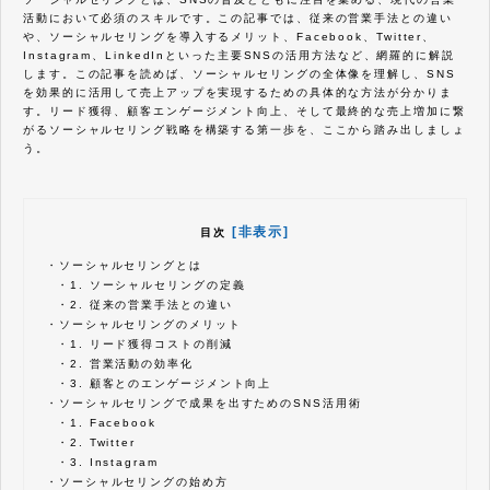
活動において必須のスキルです。この記事では、従来の営業手法との違い
や、ソーシャルセリングを導入するメリット、Facebook、Twitter、
Instagram、LinkedInといった主要SNSの活用方法など、網羅的に解説
します。この記事を読めば、ソーシャルセリングの全体像を理解し、SNS
を効果的に活用して売上アップを実現するための具体的な方法が分かりま
す。リード獲得、顧客エンゲージメント向上、そして最終的な売上増加に繋
がるソーシャルセリング戦略を構築する第一歩を、ここから踏み出しましょ
う。
[非表示]
目次
・
ソーシャルセリングとは
・
1. ソーシャルセリングの定義
・
2. 従来の営業手法との違い
・
ソーシャルセリングのメリット
・
1. リード獲得コストの削減
・
2. 営業活動の効率化
・
3. 顧客とのエンゲージメント向上
・
ソーシャルセリングで成果を出すためのSNS活用術
・
1. Facebook
・
2. Twitter
・
3. Instagram
・
ソーシャルセリングの始め方