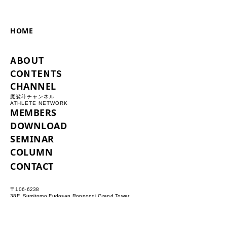
HOME
ABOUT
CONTENTS
CHANNEL
魔裟斗チャンネル
ATHLETE NETWORK
MEMBERS
DOWNLOAD
SEMINAR
COLUMN
CONTACT
〒106-6238
38F, Sumitomo Fudosan Roppongi Grand Tower,
3-2-1 Roppongi, Minato-ku, Tokyo
PRIVACY POLICY