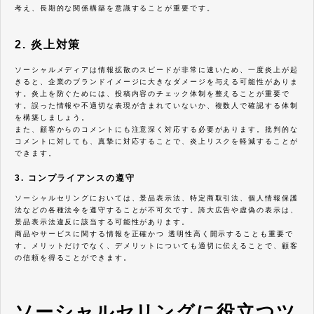
考え、長期的な関係構築を意識することが重要です。
2. 炎上対策
ソーシャルメディアは情報拡散のスピードが非常に速いため、一度炎上が起
きると、企業のブランドイメージに大きなダメージを与える可能性がありま
す。炎上を防ぐためには、投稿内容のチェック体制を整えることが重要で
す。誤った情報や不適切な表現が含まれていないか、複数人で確認する体制
を構築しましょう。
また、顧客からのコメントにも注意深く対応する必要があります。批判的な
コメントに対しても、真摯に対応することで、炎上リスクを軽減することが
できます。
3. コンプライアンスの遵守
ソーシャルセリングにおいては、景品表示法、特定商取引法、個人情報保護
法などの各種法令を遵守することが不可欠です。誇大広告や虚偽の表示は、
景品表示法違反に該当する可能性があります。
商品やサービスに関する情報を正確かつ 透明性高く開示することも重要で
す。メリットだけでなく、デメリットについても適切に伝えることで、顧客
の信頼を得ることができます。
ソーシャルセリングに役立つツ