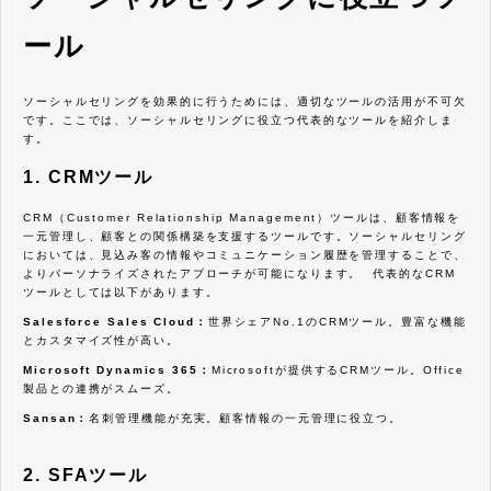
ール
ソーシャルセリングを効果的に行うためには、適切なツールの活用が不可欠
です。ここでは、ソーシャルセリングに役立つ代表的なツールを紹介しま
す。
1. CRMツール
CRM（Customer Relationship Management）ツールは、顧客情報を
一元管理し、顧客との関係構築を支援するツールです。ソーシャルセリング
においては、見込み客の情報やコミュニケーション履歴を管理することで、
よりパーソナライズされたアプローチが可能になります。 代表的なCRM
ツールとしては以下があります。
Salesforce Sales Cloud：
世界シェアNo.1のCRMツール。豊富な機能
とカスタマイズ性が高い。
Microsoft Dynamics 365：
Microsoftが提供するCRMツール。Office
製品との連携がスムーズ。
Sansan：
名刺管理機能が充実。顧客情報の一元管理に役立つ。
2. SFAツール