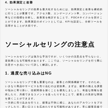
4. 効果測定と改善
ソーシャルセリングの効果を最大化するためには、効果測定と改善を継続的
に行うことが重要です。アクセス数、エンゲージメント率、コンバージョン
率などの指標を分析し、改善策を検討することで、PDCAサイクルを回すこ
とができます。効果測定のポイントとしては、KPIを設定し、分析ツールを
活用することが大切です。
ソーシャルセリングの注意点
ソーシャルセリングは強力な手法ですが、いくつかの注意点を守らないと、
逆効果になる可能性があります。ここでは、ソーシャルセリングを行う際に
注意すべき点について詳しく解説します。
1. 過度な売り込みはNG
ソーシャルセリングで最も重要なのは、顧客との関係構築です。そのため、
いきなり商品やサービスを売り込むのは逆効果。まずは、顧客の抱える課題
や悩みに寄り添い、信頼関係を築くことを優先しましょう。有益な情報を提
供したり、共感できるコメントを送ったりすることで、顧客との良好な関係
を築くことができます。
一方的に売り込みを行うと、顧客は不快に感じ、あなたのアカウントをブロ
ックしたり、悪い口コミを広めたりする可能性があります。常に顧客目線で