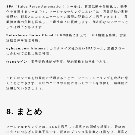
SFA（Sales Force Automation）ツールは、営業活動を自動化し、効率
化を支援するツールです。ソーシャルセリングにおいては、営業活動の進捗
管理や、顧客とのコミュニケーション履歴の記録などに活用できます。 営
業担当者の負担を軽減し、生産性向上に貢献します。代表的なSFAツールと
しては以下があります。
Salesforce Sales Cloud：
CRM機能に加えて、SFA機能も搭載。営業
活動全体を管理可能。
cybozu.com kintone：
カスタマイズ性の高いSFAツール。業務フロー
に合わせて柔軟に設定可能。
freeeサイン：
電子契約機能が充実。契約業務を効率化できる。
これらのツールを効果的に活用することで、ソーシャルセリングを成功に導
くことができます。自社のニーズや目的に合ったツールを選択し、積極的に
活用していきましょう。
8. まとめ
ソーシャルセリングとは、SNSを活用して顧客との関係を構築し、最終的
に売上につなげる営業手法です。従来のプッシュ型営業とは異なり、顧客と