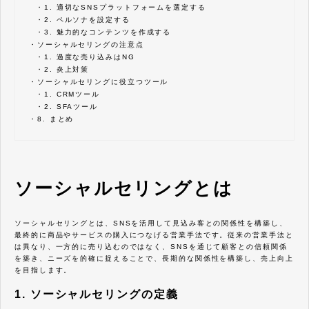
・
1. 適切なSNSプラットフォームを選定する
・
2. ペルソナを設定する
・
3. 魅力的なコンテンツを作成する
・
ソーシャルセリングの注意点
・
1. 過度な売り込みはNG
・
2. 炎上対策
・
ソーシャルセリングに役立つツール
・
1. CRMツール
・
2. SFAツール
・
8. まとめ
ソーシャルセリングとは
ソーシャルセリングとは、SNSを活用して見込み客との関係性を構築し、
最終的に商品やサービスの購入につなげる営業手法です。従来の営業手法と
は異なり、一方的に売り込むのではなく、SNSを通じて顧客との信頼関係
を築き、ニーズを的確に捉えることで、長期的な関係性を構築し、売上向上
を目指します。
1. ソーシャルセリングの定義