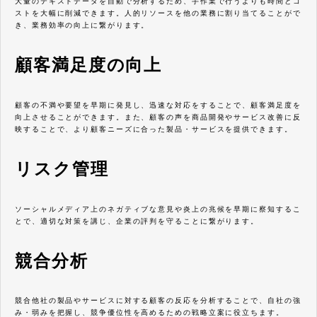
大量のテキストデータを自動で分析するため、手作業で行うよりも時間とコ
ストを大幅に削減できます。人的リソースを他の業務に割り当てることがで
き、業務効率の向上に繋がります。
顧客満足度の向上
顧客の不満や要望を早期に発見し、迅速な対応をすることで、顧客満足度を
向上させることができます。また、顧客の声を商品開発やサービス改善に反
映することで、より顧客ニーズに合った製品・サービスを提供できます。
リスク管理
ソーシャルメディア上のネガティブな意見や炎上の兆候を早期に察知するこ
とで、適切な対策を講じ、企業の評判を守ることに繋がります。
競合分析
競合他社の製品やサービスに対する顧客の反応を分析することで、自社の強
み・弱みを把握し、競争優位性を高めるための戦略立案に役立ちます。