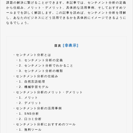
課題の解決に繋げることができます。本記事では、センチメント分析の定義
から仕組み、メリット・デメリット、具体的な活用事例、そしておすすめツ
ールまでを詳しく解説します。この記事を読めば、センチメント分析を理解
し、あなたのビジネスにどう活用できるかを具体的にイメージできるように
なるでしょう。
[非表示]
目次
・
センチメント分析とは
・
1. センチメント分析の定義
・
2. センチメント分析でわかること
・
3. センチメント分析の種類
・
センチメント分析の仕組み
・
1. 自然言語処理
・
2. 機械学習モデル
・
センチメント分析のメリット・デメリット
・
1. メリット
・
2. デメリット
・
センチメント分析の活用事例
・
1. SNS分析
・
2. 口コミ分析
・
センチメント分析におすすめのツール
・
1. 無料ツール