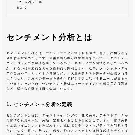
・
2. 有料ツール
・
まとめ
センチメント分析とは
センチメント分析とは、テキストデータに含まれる感情、意見、評価などを
分析する技術のことです。自然言語処理と機械学習を用いて、テキストデー
タがポジティブな感情を表しているのか、ネガティブな感情を表しているの
か、あるいは中立的なのかを自動的に判別します。近年、ソーシャルメディ
アの普及や口コミサイトの増加に伴い、大量のテキストデータが生成される
ようになり、これらのデータを分析してビジネスに活用するニーズが高まっ
ています。そのため、センチメント分析はマーケティングや顧客満足度調査
など、様々な分野で注目を集めています。
1. センチメント分析の定義
センチメント分析は、テキストマイニングの一種であり、テキストデータか
ら感情や意見を抽出、分類、定量化することを目的としています。感情分析
や意見マイニングとも呼ばれます。単にポジティブ・ネガティブを判断する
だけでなく、喜び、悲しみ、怒り、恐れといったより詳細な感情を分析する