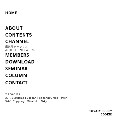
HOME
ABOUT
CONTENTS
CHANNEL
魔裟斗チャンネル
ATHLETE NETWORK
MEMBERS
DOWNLOAD
SEMINAR
COLUMN
CONTACT
〒106-6238
38F, Sumitomo Fudosan Roppongi Grand Tower,
3-2-1 Roppongi, Minato-ku, Tokyo
PRIVACY POLICY
COOKIE