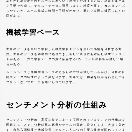
あらかじめ設定されたルールに基づいて感情を分析する方法。辞書やルール
を手動で作成し、テキストデータに適用します。精度が高く、カスタマイズ
しやすいが、ルール作成に時間と手間がかかり、新しい表現に対応しにくい
面がある。
機械学習ベース
大量のデータを用いて学習した機械学習モデルを用いて感情を分析する方
法。大量のデータを効率的に処理でき、新しい表現にも対応しやすいメリッ
トがある。一方で学習データの質に依存するtめ、モデルの解釈が難しい場
合がある。
ルールベースと機械学習ベースのどちらの方法が適しているかは、分析の目
的やデータの特性によって異なります。近年では、両者を組み合わせたハイ
ブリッドなアプローチも用いられています。
センチメント分析の仕組み
センチメント分析は、高度な技術によって実現されています。その仕組みを
理解することで、分析結果の解釈やツールの選定に役立ちます。大きく分け
て、自然言語処理と機械学習モデルという二つの主要な技術が関わっていま