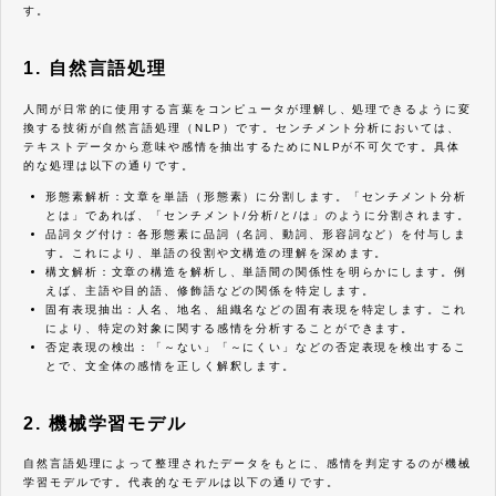
す。
1. 自然言語処理
人間が日常的に使用する言葉をコンピュータが理解し、処理できるように変
換する技術が自然言語処理（NLP）です。センチメント分析においては、
テキストデータから意味や感情を抽出するためにNLPが不可欠です。具体
的な処理は以下の通りです。
形態素解析：文章を単語（形態素）に分割します。「センチメント分析
とは」であれば、「センチメント/分析/と/は」のように分割されます。
品詞タグ付け：各形態素に品詞（名詞、動詞、形容詞など）を付与しま
す。これにより、単語の役割や文構造の理解を深めます。
構文解析：文章の構造を解析し、単語間の関係性を明らかにします。例
えば、主語や目的語、修飾語などの関係を特定します。
固有表現抽出：人名、地名、組織名などの固有表現を特定します。これ
により、特定の対象に関する感情を分析することができます。
否定表現の検出：「～ない」「～にくい」などの否定表現を検出するこ
とで、文全体の感情を正しく解釈します。
2. 機械学習モデル
自然言語処理によって整理されたデータをもとに、感情を判定するのが機械
学習モデルです。代表的なモデルは以下の通りです。