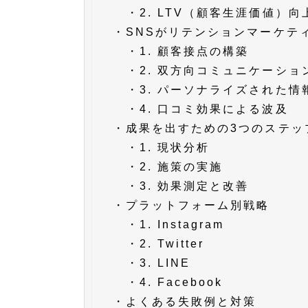
・
2. LTV（顧客生涯価値）
・
SNSがリテンションマーケテ
・
1. 顧客接点の構築
・
2. 双方向コミュニケーシ
・
3. パーソナライズされた情
・
4. 口コミ効果による波及
・
成果を出すための3つのステッ
・
1. 現状分析
・
2. 施策の実施
・
3. 効果測定と改善
・
プラットフォーム別戦略
・
1. Instagram
・
2. Twitter
・
3. LINE
・
4. Facebook
・
よくある失敗例と対策