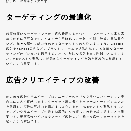
は、以下の施策が有効です。
ターゲティングの最適化
精度の高いターゲティングは、広告費用を抑えつつ、コンバージョン率を高
めるために不可欠です。ペルソナを明確化し、年齢、性別、地域、興味関心
など、様々な属性を組み合わせてターゲットを絞り込みましょう。Google
広告やYahoo!広告などのプラットフォームで提供されている詳細なターゲ
ティングオプションを活用することで、無駄な広告支出を削減できます。ま
た、ABテストを実施し、効果的なターゲティング方法を継続的に検証して
いくことも重要です。
広告クリエイティブの改善
魅力的な広告クリエイティブは、ユーザーのクリック率やコンバージョン率
向上に大きく貢献します。ターゲット層に響くキャッチコピーやビジュアル
を使用し、広告の訴求力を高めましょう。また、A/Bテストを実施すること
で、どのクリエイティブが最も効果的かを検証し、改善を繰り返すことが重
要です。動画広告やインタラクティブ広告など、様々な広告フォーマットを
試すことも有効です。