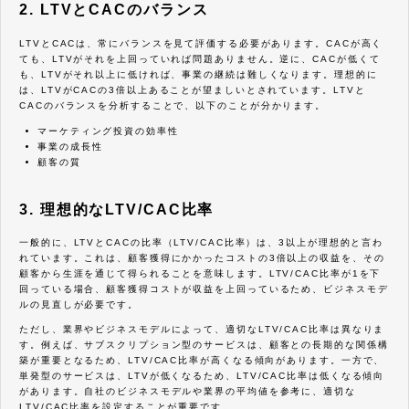
2. LTVとCACのバランス
LTVとCACは、常にバランスを見て評価する必要があります。CACが高く
ても、LTVがそれを上回っていれば問題ありません。逆に、CACが低くて
も、LTVがそれ以上に低ければ、事業の継続は難しくなります。理想的に
は、LTVがCACの3倍以上あることが望ましいとされています。LTVと
CACのバランスを分析することで、以下のことが分かります。
マーケティング投資の効率性
事業の成長性
顧客の質
3. 理想的なLTV/CAC比率
一般的に、LTVとCACの比率（LTV/CAC比率）は、3以上が理想的と言わ
れています。これは、顧客獲得にかかったコストの3倍以上の収益を、その
顧客から生涯を通じて得られることを意味します。LTV/CAC比率が1を下
回っている場合、顧客獲得コストが収益を上回っているため、ビジネスモデ
ルの見直しが必要です。
ただし、業界やビジネスモデルによって、適切なLTV/CAC比率は異なりま
す。例えば、サブスクリプション型のサービスは、顧客との長期的な関係構
築が重要となるため、LTV/CAC比率が高くなる傾向があります。一方で、
単発型のサービスは、LTVが低くなるため、LTV/CAC比率は低くなる傾向
があります。自社のビジネスモデルや業界の平均値を参考に、適切な
LTV/CAC比率を設定することが重要です。