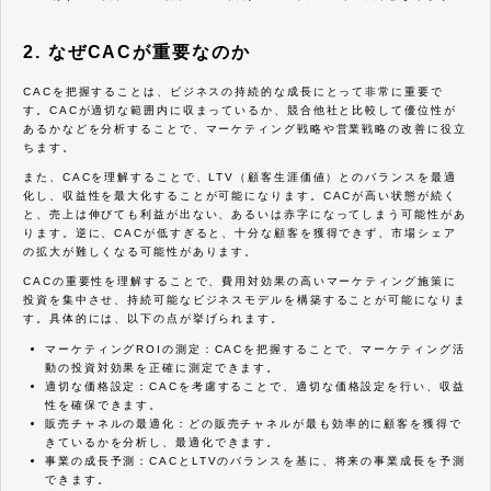
2. なぜCACが重要なのか
CACを把握することは、ビジネスの持続的な成長にとって非常に重要で
す。CACが適切な範囲内に収まっているか、競合他社と比較して優位性が
あるかなどを分析することで、マーケティング戦略や営業戦略の改善に役立
ちます。
また、CACを理解することで、LTV（顧客生涯価値）とのバランスを最適
化し、収益性を最大化することが可能になります。CACが高い状態が続く
と、売上は伸びても利益が出ない、あるいは赤字になってしまう可能性があ
ります。逆に、CACが低すぎると、十分な顧客を獲得できず、市場シェア
の拡大が難しくなる可能性があります。
CACの重要性を理解することで、費用対効果の高いマーケティング施策に
投資を集中させ、持続可能なビジネスモデルを構築することが可能になりま
す。具体的には、以下の点が挙げられます。
マーケティングROIの測定：CACを把握することで、マーケティング活
動の投資対効果を正確に測定できます。
適切な価格設定：CACを考慮することで、適切な価格設定を行い、収益
性を確保できます。
販売チャネルの最適化：どの販売チャネルが最も効率的に顧客を獲得で
きているかを分析し、最適化できます。
事業の成長予測：CACとLTVのバランスを基に、将来の事業成長を予測
できます。