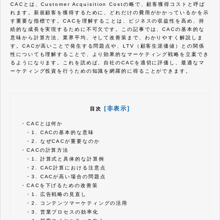
CACとは、Customer Acquisition Costの略で、顧客獲得コストと呼ば
れます。新規顧客を獲得するために、どれだけの費用がかかっているかを示
す重要な指標です。CACを理解することは、ビジネスの収益性を高め、持
続的な成長を実現するために不可欠です。この記事では、CACの基本的な
意味から計算方法、業界平均、そして改善策まで、わかりやすく解説しま
す。CACが高いことで発生する問題点や、LTV（顧客生涯価値）との関係
性についても理解することで、より効果的なマーケティング戦略を立案でき
るようになります。これを読めば、自社のCACを適切に評価し、最適なマ
ーケティング投資を行うための知識を網羅的に得ることができます。
[非表示]
目次
・
CACとは何か
・
1. CACの基本的な意味
・
2. なぜCACが重要なのか
・
CACの計算方法
・
1. 計算式と具体的な計算例
・
2. CAC計算における注意点
・
3. CACが高い場合の問題点
・
CACを下げるための改善策
・
1. 広告戦略の見直し
・
2. コンテンツマーケティングの活用
・
3. 営業プロセスの効率化