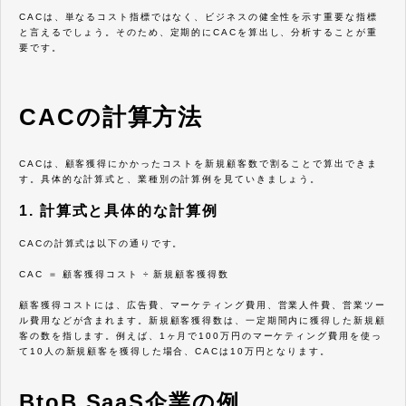
CACは、単なるコスト指標ではなく、ビジネスの健全性を示す重要な指標
と言えるでしょう。そのため、定期的にCACを算出し、分析することが重
要です。
CACの計算方法
CACは、顧客獲得にかかったコストを新規顧客数で割ることで算出できま
す。具体的な計算式と、業種別の計算例を見ていきましょう。
1. 計算式と具体的な計算例
CACの計算式は以下の通りです。
CAC ＝ 顧客獲得コスト ÷ 新規顧客獲得数
顧客獲得コストには、広告費、マーケティング費用、営業人件費、営業ツー
ル費用などが含まれます。新規顧客獲得数は、一定期間内に獲得した新規顧
客の数を指します。例えば、1ヶ月で100万円のマーケティング費用を使っ
て10人の新規顧客を獲得した場合、CACは10万円となります。
BtoB SaaS企業の例