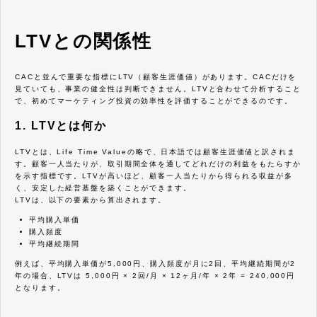
LTVとの関係性
CACと並んで重要な指標にLTV（顧客生涯価値）があります。CACだけを
見ていても、事業の健全性は判断できません。LTVと合わせて分析すること
で、初めてマーケティング投資の効率性を評価することができるのです。
1. LTVとは何か
LTVとは、Life Time Valueの略で、日本語では顧客生涯価値と訳されま
す。顧客一人当たりが、取引期間全体を通してどれだけの利益をもたらすか
を示す指標です。LTVが高いほど、顧客一人当たりから得られる収益が多
く、安定した経営基盤を築くことができます。
LTVは、以下の要素から算出されます。
平均購入単価
購入頻度
平均継続期間
例えば、平均購入単価が5,000円、購入頻度が月に2回、平均継続期間が2
年の場合、LTVは 5,000円 × 2回/月 × 12ヶ月/年 × 2年 = 240,000円
となります。