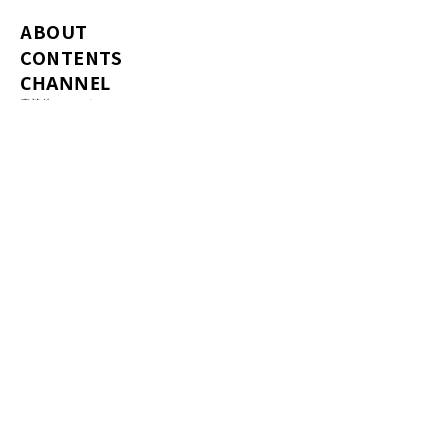
ABOUT
CONTENTS
CHANNEL
魔裟斗チャンネル
ATHLETE NETWORK
MEMBERS
DOWNLOAD
SEMINAR
COLUMN
CONTACT
〒106-6238
38F, Sumitomo Fudosan Roppongi Grand Tower,
3-2-1 Roppongi, Minato-ku, Tokyo
PRIVACY POLICY
COOKIE