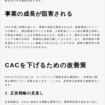
障をきたす可能性があります。
事業の成長が阻害される
CACが高い状態が続くと、事業の成長が阻害されます。顧客獲得にリソー
スが集中し、製品開発やサービス改善、人材育成といった他の重要な領域へ
の投資が後回しになる可能性があります。結果として、競争力の低下や市場
シェアの縮小を招き、長期的な成長が難しくなります。また、既存顧客の満
足度向上やリテンション施策に力を入れることができず、顧客の解約率が高
まることにもつながりかねません。
CACを下げるための改善策
CACを下げるためには、マーケティング戦略全体を最適化し、効率的に顧
客を獲得していく必要があります。ここでは、具体的な改善策を複数紹介し
ます。
1. 広告戦略の見直し
広告戦略は、CACに直結する重要な要素です。費用対効果を高めるために