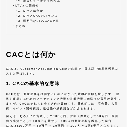
・
4. 顧客ロイヤルティの向上
・
LTVとの関係性
・
1. LTVとは何か
・
2. LTVとCACのバランス
・
3. 理想的なLTV/CAC比率
・
まとめ
CACとは何か
CACは、Customer Acquisition Costの略称で、日本語では顧客獲得コ
ストと呼ばれます。
1. CACの基本的な意味
CACとは、新規顧客を獲得するためにかかった費用の総額を指します。 顧
客を獲得するためのマーケティング活動や営業活動には様々な費用が発生し
ますが、CACはそれらを全て含めた数値です。具体的には、広告費、人件
費、イベント開催費用、販促物作成費用などが含まれます。
例えば、ある月に広告費として100万円、営業人件費として50万円、販促
物作成費用として10万円を費やし、100人の新規顧客を獲得した場合、
CACは(100万円 + 50万円 + 10万円) ÷ 100人 = 1万6千円となります。