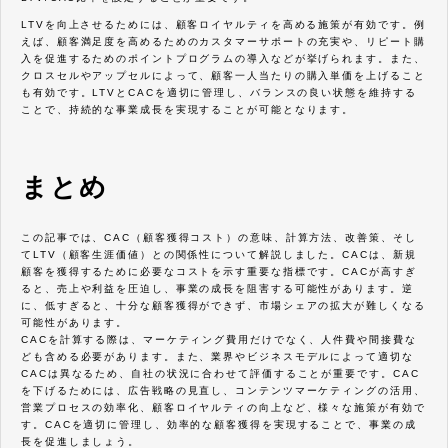
LTVを向上させるためには、顧客ロイヤルティを高める施策が有効です。例
えば、顧客満足度を高めるためのカスタマーサポートの充実や、リピート購
入を促進するためのポイントプログラムの導入などが挙げられます。また、
クロスセルやアップセルによって、顧客一人当たりの購入単価を上げること
も有効です。LTVとCACを適切に管理し、バランスの良い状態を維持する
ことで、持続的な事業成長を実現することが可能となります。
まとめ
この記事では、CAC（顧客獲得コスト）の意味、計算方法、改善策、そし
てLTV（顧客生涯価値）との関係性について解説しました。CACは、新規
顧客を獲得するために必要なコストを示す重要な指標です。CACが高すぎ
ると、売上や利益を圧迫し、事業の成長を阻害する可能性があります。逆
に、低すぎると、十分な顧客獲得ができず、市場シェアの拡大が難しくなる
可能性があります。
CACを計算する際は、マーケティング費用だけでなく、人件費や間接費な
ども含める必要があります。また、業界やビジネスモデルによって適切な
CACは異なるため、自社の状況に合わせて評価することが重要です。CAC
を下げるためには、広告戦略の見直し、コンテンツマーケティングの活用、
営業プロセスの効率化、顧客ロイヤルティの向上など、様々な施策が有効で
す。CACを適切に管理し、効率的な顧客獲得を実現することで、事業の成
長を促進しましょう。