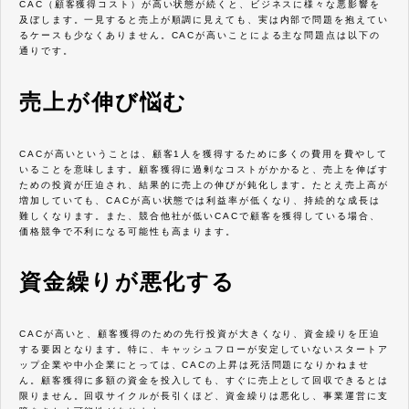
CAC（顧客獲得コスト）が高い状態が続くと、ビジネスに様々な悪影響を
及ぼします。一見すると売上が順調に見えても、実は内部で問題を抱えてい
るケースも少なくありません。CACが高いことによる主な問題点は以下の
通りです。
売上が伸び悩む
CACが高いということは、顧客1人を獲得するために多くの費用を費やして
いることを意味します。顧客獲得に過剰なコストがかかると、売上を伸ばす
ための投資が圧迫され、結果的に売上の伸びが鈍化します。たとえ売上高が
増加していても、CACが高い状態では利益率が低くなり、持続的な成長は
難しくなります。また、競合他社が低いCACで顧客を獲得している場合、
価格競争で不利になる可能性も高まります。
資金繰りが悪化する
CACが高いと、顧客獲得のための先行投資が大きくなり、資金繰りを圧迫
する要因となります。特に、キャッシュフローが安定していないスタートア
ップ企業や中小企業にとっては、CACの上昇は死活問題になりかねませ
ん。顧客獲得に多額の資金を投入しても、すぐに売上として回収できるとは
限りません。回収サイクルが長引くほど、資金繰りは悪化し、事業運営に支