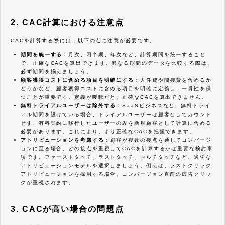
2. CAC計算における注意点
CACを計算する際には、以下の点に注意が必要です。
期間を統一する：
月次、四半期、年次など、計算期間を統一すること
で、正確なCACを算出できます。異なる期間のデータを比較する際は、
必ず期間を揃えましょう。
顧客獲得コストに含める項目を明確にする：
人件費や間接費を含めるか
どうかなど、顧客獲得コストに含める項目を明確に定義し、一貫性を保
つことが重要です。定義が曖昧だと、正確なCACを算出できません。
無料トライアルユーザーは除外する：
SaaSビジネスなど、無料トライ
アル期間を設けている場合、トライアルユーザーは顧客としてカウント
せず、有料契約に移行したユーザーのみを新規顧客として計算に含める
必要があります。これにより、より正確なCACを把握できます。
アトリビューションを考慮する：
顧客が複数の接点を通してコンバージ
ョンに至る場合、どの接点を重視してCACを計算するかは重要な検討事
項です。ファーストタッチ、ラストタッチ、マルチタッチなど、適切な
アトリビューションモデルを選択しましょう。例えば、ラストクリック
アトリビューションを採用する場合、コンバージョン直前の広告クリッ
クが重視されます。
3. CACが高い場合の問題点