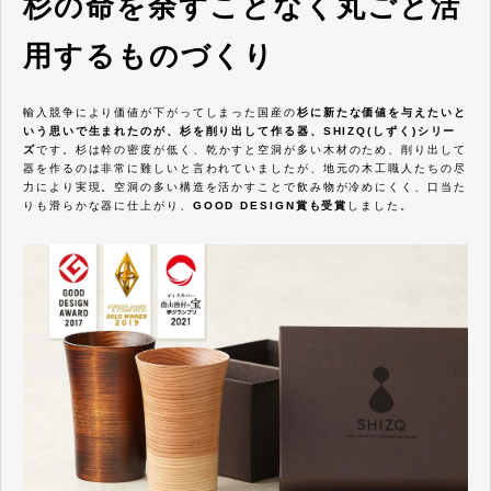
杉の命を余すことなく丸ごと活
用するものづくり
輸入競争により価値が下がってしまった国産の
杉に新たな価値を与えたいと
いう思いで生まれたのが、杉を削り出して作る器、SHIZQ(しずく)シリー
ズ
です。杉は幹の密度が低く、乾かすと空洞が多い木材のため、削り出して
器を作るのは非常に難しいと言われていましたが、地元の木工職人たちの尽
力により実現。空洞の多い構造を活かすことで飲み物が冷めにくく、口当た
りも滑らかな器に仕上がり、
GOOD DESIGN賞も受賞
しました。