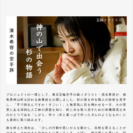
プロジェクトの一環として、東京五輪空手の銀メダリスト・清水希容が、徳
島県神山町を訪れる旅番組を公開しました。杉の器を作る職人の技術を見学
し、「手で削るんですか！すごい！」と無邪気に目を輝かせる一方、その背
景にある深刻な人工林の課題を知り、町に水を取り戻すための有機環境土木
のひとつである「しがら」作り（木と葉っぱで作ったダムのようなもの）に
も真剣に取り組みます。
旅を終えた清水は、「少しの行動や思いが人を動かし、自然を変えることが
できる。それがまた自分たちに返ってくる」と話し、旅で感じた思いを、空