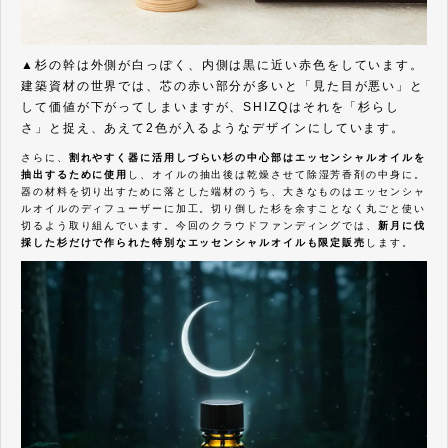
▲杉の幹は外側が白っぽく、内側は黒に近い赤色をしています。
建築資材の世界では、芯の赤い部分が多いと「見た目が悪い」と
して価値が下がってしまいますが、SHIZQはそれを「杉らし
さ」と捉え、あえて2色が入るようなデザインにしています。
さらに、
割れやすく器に活用しづらい杉の中心部はエッセンシャルオイルを
抽出するために使用
し、オイルの抽出後は乾燥させて除湿芳香剤の中身に。
器の材料を切り出すために落とした端材のうち、大きなものはエッセンシャ
ルオイルのディフューザーに加工。切り倒した杉を余すことなく丸ごと使い
切るよう取り組んでいます。今回のクラウドファンディングでは、
新月に伐
採した杉だけで作られた特別なエッセンシャルオイルも限定販売
します。