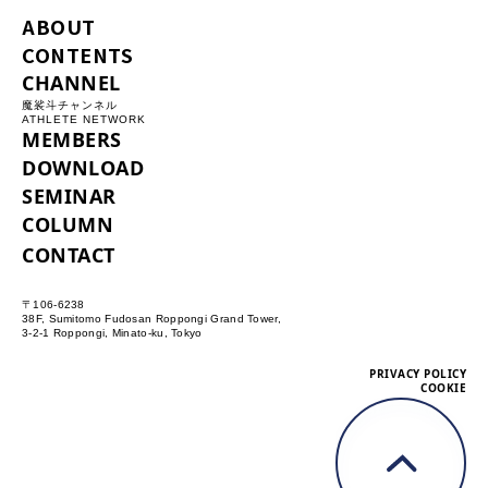
ABOUT
CONTENTS
CHANNEL
魔裟斗チャンネル
ATHLETE NETWORK
MEMBERS
DOWNLOAD
SEMINAR
COLUMN
CONTACT
〒106-6238
38F, Sumitomo Fudosan Roppongi Grand Tower,
3-2-1 Roppongi, Minato-ku, Tokyo
PRIVACY POLICY
COOKIE