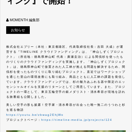
ィング』で開始！
MOMENTH 編集部
お知らせ
株式会社エブリー（本社：東京都港区、代表取締役社長：吉田 大成）が運
営する『TIMELINE クラウドファンディング』は、「神山しずくプロジェ
クト」（所在地：徳島県神山町 代表：廣瀬圭治）による間伐杉を使ったも
のづくりのクラウドファンディングを実施します。「神山しずくプロジェク
ト」は、徳島県神山町で放置された人工林が抱える問題を解決するため、間
伐杉を使ったものづくりに取り組むプロジェクト。直近ではワークショップ
を通じた里山の環境改善にも取り組み、商品とともに人工林の課題を発信し
ています。クラウドファンディングでは、杉の魅力あふれる器や限定のエッ
センシャルオイルを支援のリターンとしてご用意しています。また、プロジ
ェクトの一環として、東京五輪空手の銀メダリスト・清水希容が現地を訪れ
る旅番組も公開しました。
美しい空手の形も披露！空手家・清水希容が出会った唯一無二のうつわと杉
を巡る物語
https://youtu.be/zbwag2EhjWo
プロジェクトページ：
https://timeline-media.jp/projects/124