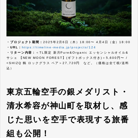
・プロジェクト期間：
2025年2月6日（木）18:00〜 4月4日（金）18:00
・URL：
https://timeline-media.jp/projects/124
・リターン内容：
＜TL限定 新月Pure&Organic エッセンシャルオイル&
サシェ 【NEW MOON FOREST】(ギフトボックス付き)＞5,600円〜 /
<SHIZQ 鶴 ロックグラス ペア＞27,720円 など。（価格は全て税/送料
込）
東京五輪空手の銀メダリスト・
清水希容が神山町を取材し、感
じた思いを空手で表現する旅番
組も公開！