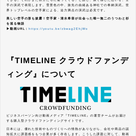
手の演武で表現します。雪景色の中、旅先の由緒ある神社での奉納演武。世
界トップレベルの空手家による、迫力満点の演武は必見です。
美しい空手の形も披露！空手家・清水希容が出会った唯一無二のうつわと杉
を巡る物語
▶動画URL：
https://youtu.be/zbwag2EhjWo
『TIMELINE クラウドファンデ
ィング』について
ビジネスパーソン向け動画メディア『TIMELINE』の運営チームがお届け
する購入型クラウドファンディングサイトです。
日本には、優れた技術やものづくりへの情熱がありながら、会社や商品の認
知拡大に課題感をもつ企業が多く存在します。こうした課題に対して、動画