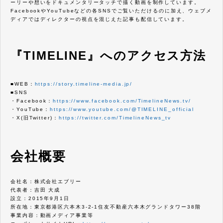
ーリーや想いをドキュメンタリータッチで描く動画を制作しています。
FacebookやYouTubeなどの各SNSでご覧いただけるのに加え、ウェブメ
ディアではディレクターの視点を混じえた記事も配信しています。
『TIMELINE』へのアクセス方法
■WEB：
https://story.timeline-media.jp/
■SNS
・Facebook：
https://www.facebook.com/TimelineNews.tv/
・YouTube：
https://www.youtube.com/@TIMELINE_official
・X(旧Twitter)：
https://twitter.com/TimelineNews_tv
会社概要
会社名：株式会社エブリー
代表者：吉田 大成
設立：2015年9月1日
所在地：東京都港区六本木3-2-1住友不動産六本木グランドタワー38階
事業内容：動画メディア事業等