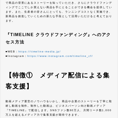
で商品の背景にあるストーリーを知っていただき、さらにクラウドファンデ
ィングでここでしか買えない商品を手にとることができる機会を提供してい
ます。また、生産者の皆さんにとっても、ランニングコストなく実施でき、
新商品を創造していくための新たな手段として活用いただけると考えており
ます。
『TIMELINE クラウドファンディング』へのアク
セス方法
■WEB：
https://timeline-media.jp/
■Instagram：
https://www.instagram.com/timeline_cf/
【特徴① メディア配信による集
客支援】
動画メディア運営のノウハウをいかし、商品や企業のストーリーを丁寧に取
材し動画を制作。制作した動画は、ビジネスパーソン向け動画メディア
『TIMELINE』で配信します。SNSファン数60万人、月間リーチ数1,000
万人を超えるメディア力で集客支援が期待できます。